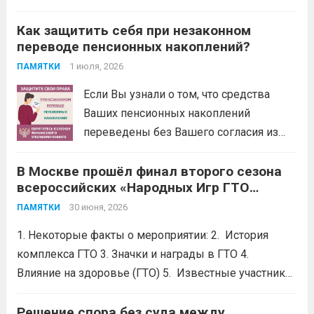
организациями и их клиентами –
Как защитить себя при незаконном
физическими лицами. Это
переводе пенсионных накоплений?
обязательный порядок решения споров
по закону. Не нужно терять время и
1 июля, 2026
ПАМЯТКИ
деньги на экспертизы и юристов. Вся
Если Вы узнали о том, что средства
процедура бесплатная: от приема...
Ваших пенсионных накоплений
Читать дальше
переведены без Вашего согласия из
Социального фонда России (СФР) в
В Москве прошёл финал второго сезона
негосударственный пенсионный фонд
всероссийских «Народных Игр ГТО
(НПФ) или из одного НПФ в другой,
Спортлото»
.
направьте бесплатное обращение
30 июня, 2026
ПАМЯТКИ
финансовому уполномоченному.
1. Некоторые факты о мероприятии: 2. История
Финансовый уполномоченный поможет
комплекса ГТО 3. Значки и награды в ГТО 4.
Вам вернуть...
Читать дальше
Влияние на здоровье (ГТО) 5. Известные участники
в ГТО 6. Значок ГТО придумал советский
школьник.Его придумал Владимир Токарев, 15 —
Решение спора без суда между