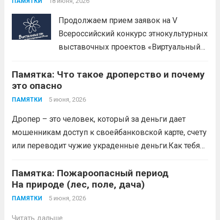
Эти меры включают законодательные,
18 июня, 2026
ПАМЯТКИ
организационные меры и
Продолжаем прием заявок на V
информационную политику. Цель —
Всероссийский конкурс этнокультурных
предотвратить противоправное
выставочных проектов «Виртуальный
влияние на результаты официальных
тур по многонациональной России».
спортивных...
Читать дальше
Памятка: Что такое дроперство и почему
Заявки принимаются до 20 сентября
это опасно
2026 года. Конкурс направлен на
популяризацию народной культуры,
5 июня, 2026
ПАМЯТКИ
сохранение историко-культурного
Дропер – это человек, который за деньги дает
наследия и этнокультурного
мошенникам доступ к своейбанковской карте, счету
многообразия народов Российской
или переводит чужие украденные деньги.Как тебя
Федерации с использованием
могут втянуть (схемы вербовки)
Читать дальше
современных...
Читать дальше
Памятка: Пожароопасный период
На природе (лес, поле, дача)
5 июня, 2026
ПАМЯТКИ
Читать дальше