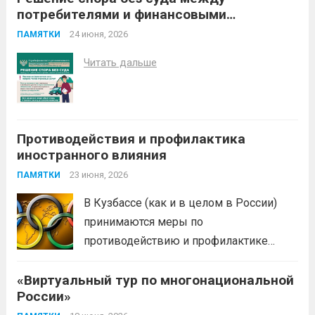
потребителями и финансовыми
летний школьник из Москвы....
Читать дальше
организациями
24 июня, 2026
ПАМЯТКИ
Читать дальше
Противодействия и профилактика
иностранного влияния
23 июня, 2026
ПАМЯТКИ
В Кузбассе (как и в целом в России)
принимаются меры по
противодействию и профилактике
иностранного влияния
«Виртуальный тур по многонациональной
(манипулирования спортивными
России»
соревнованиями) в спортивной сфере.