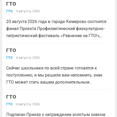
ГТО
4 августа, 2026
ГТО
20 августа 2026 года в городе Кемерово состоится
финал Проекта Профилактический физкультурно-
патриотический фестиваль «Равнение на ГТО!»,
победителя грантового конкурса «Движение
Первых-2026».В мероприятии примут участие
ГТО
победители муниципального этапа проектной
4 августа, 2026
ГТО
активности из 31 муниципального образования
Сейчас школьники по всей стране готовятся к
Кузбасса.Состав команды 6 человек, 3 участника
поступлению, и мы решили вам напомнить: знак
из...
Читать дальше
ГТО может стать вашим дополнительным
преимуществом при подаче документов в вуз!
Многие университеты начисляют абитуриентам
ГТО
баллы за индивидуальные достижения — и знак
4 августа, 2026
ГТО
отличия комплекса «Готов к труду и...
Читать дальше
Подписан Приказ о награждении золотым знаком