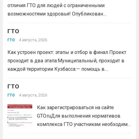
отличия ГТО для людей с ограниченными
возможностями здоровья! Опубликован
официальный приказ Министерства спорта
Российской Федерации № 229 НГ от 22 июля 2026
ГТО
года. Документ утверждает список граждан,
4 августа, 2026
ГТО
удостоенных золотого знака отличия
Как устроен проект: этапы и отбор в финал Проект
Всероссийского физкультурно-спортивного
проходит в два этапа:Муниципальный, проходит в
комплекса...
Читать дальше
каждой территории Кузбасса:— помощь в
регистрации участников на сайте GTO.ru;— мастер-
класс по правильной технике выполнения
ГТО
нормативов комплекса ГТО;— тренировочные
4 августа, 2026
ГТО
мероприятия;— прием нормативов на знаки отличия...
Как зарегистрироваться на сайте
Читать дальше
GTO.ruДля выполнения нормативов
комплекса ГТО участникам необходимо
зарегистрироваться на сайте GTO.ru с