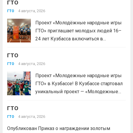
ГТО
подтверждением через Госуслуги.
выбери своё муниципальное
4 августа, 2026
ГТО
тестирование, подтверди запись и
Проект «Молодёжные народные игры
приходи на площадку. Возьми
ГТО» приглашает молодых людей 16–
документ, удостоверяющий личность,
24 лет Кузбасса включиться в
удобную спортивную форму и воду. На
системную физкультурную
каждой...
Читать дальше
ГТО
деятельность через серию
муниципальных и регионального
4 августа, 2026
ГТО
мероприятий. Это формат, где
Проект «Молодежные народные игры
нормативы комплекса ГТО сочетаются
ГТО» в Кузбассе! В Кузбассе стартовал
с народными играми, силовыми шоу и
уникальный проект — «Молодежные
инновационными надувными
народные игры ГТО», который стал
модулями: мастер‑классы по...
Читать
ГТО
победителем Всероссийского конкурса
дальше
молодежных проектов среди
4 августа, 2026
ГТО
физических лиц «Росмолодёжь.Гранты
Опубликован Приказ о награждении золотым
1сезон»! Проект направлен на