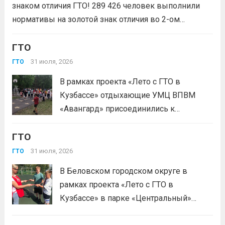
знаком отличия ГТО! 289 426 человек выполнили
популяризацию Всероссийского
нормативы на золотой знак отличия во 2-ом
физкультурно-спортивного комплекса
квартале 2026 года! Всего с начала года более 1,7
«Готов к труду и...
Читать дальше
млн человек по всей стране проверили свои силы в
ГТО
испытаниях ГТО. Приказ...
Читать дальше
31 июля, 2026
ГТО
В рамках проекта «Лето с ГТО в
Кузбассе» отдыхающие УМЦ ВПВМ
«Авангард» присоединились к
спортивному движению! Выполнение
ГТО
нормативов стала для отдыхающих
«Авангарда» не просто проверкой
31 июля, 2026
ГТО
физической подготовки, а настоящим
В Беловском городском округе в
праздником спорта.Поддерживая друг
рамках проекта «Лето с ГТО в
друга, юноши и девушки показывают
Кузбассе» в парке «Центральный»
отличные результаты, подтверждая,...
работала летняя площадка
Читать дальше