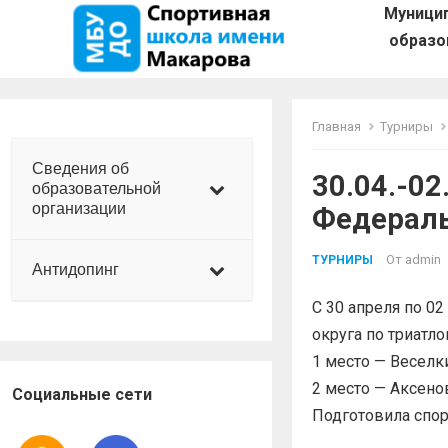
Муници
образо
Главная
Турниры
Сведения об
30.04.-0
образовательной
организации
Федераль
От
admin
ТУРНИРЫ
Антидопинг
С 30 апреля по 0
округа по триатло
1 место — Веселк
2 место — Аксен
Социальные сети
Подготовила спор