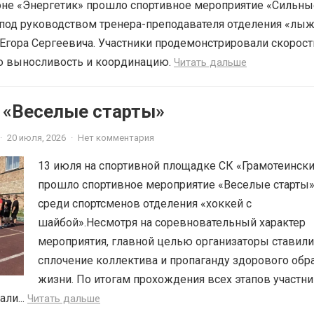
оне «Энергетик» прошло спортивное мероприятие «Сильны
 под руководством тренера-преподавателя отделения «лы
Егора Сергеевича. Участники продемонстрировали скорос
ую выносливость и координацию.
Читать дальше
6 «Веселые старты»
·
20 июля, 2026
·
Нет комментария
13 июля на спортивной площадке СК «Грамотеинск
прошло спортивное мероприятие «Веселые старты
среди спортсменов отделения «хоккей с
шайбой».Несмотря на соревновательный характер
мероприятия, главной целью организаторы ставили
сплочение коллектива и пропаганду здорового обр
жизни. По итогам прохождения всех этапов участн
ли...
Читать дальше