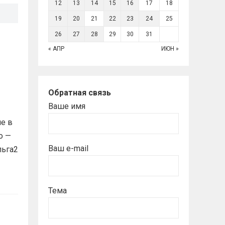
12
13
14
15
16
17
18
19
20
21
22
23
24
25
26
27
28
29
30
31
« АПР
ИЮН »
Обратная связь
Ваше имя
е в
о —
Ваш e-mail
льга2
Тема