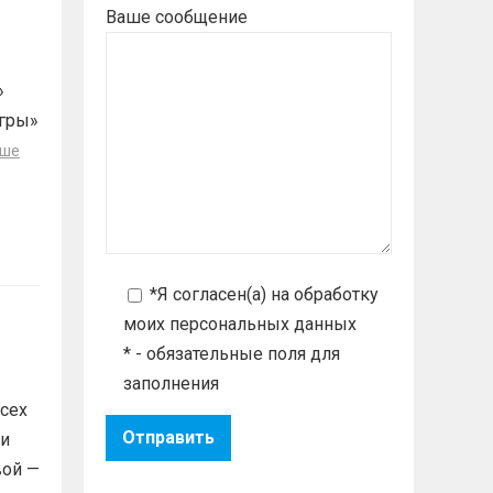
Ваше сообщение
»
гры»
ьше
*Я согласен(а) на
обработку
моих персональных данных
* - обязательные поля для
заполнения
сех
ни
вой —