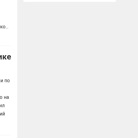
о...
ике
и по
о на
ил
ий