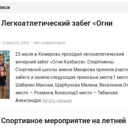
писи
 Легкоатлетический забег «Огни
·
3 августа, 2026
·
Нет комментария
25 июля в Кемерово проходил легкоатлетический
вечерний забег «Огни Кузбасса». Спортсмены
Спортивной школы имени Макарова приняли участи
забеге и заняли следующие призовые места:1 мест
Шабалин Максим, Щербунова Милана, Веселкина О
место — Романов Всеволод3 место — Табакова
Александра
Читать дальше
 Спортивное мероприятие на летней