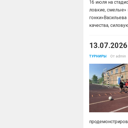
16 июля на стади
ловкие, смелые»
гонки»Васильева 
качества, силов
13.07.202
От
admin
ТУРНИРЫ
продемонстрирова