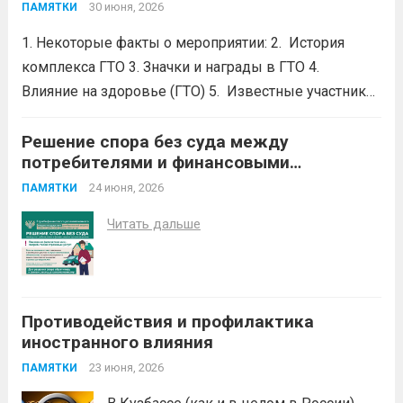
Спортлото»
.
направьте бесплатное обращение
30 июня, 2026
ПАМЯТКИ
финансовому уполномоченному.
1. Некоторые факты о мероприятии: 2. История
Финансовый уполномоченный поможет
комплекса ГТО 3. Значки и награды в ГТО 4.
Вам вернуть...
Читать дальше
Влияние на здоровье (ГТО) 5. Известные участники
в ГТО 6. Значок ГТО придумал советский
школьник.Его придумал Владимир Токарев, 15 —
Решение спора без суда между
потребителями и финансовыми
летний школьник из Москвы....
Читать дальше
организациями
24 июня, 2026
ПАМЯТКИ
Читать дальше
Противодействия и профилактика
иностранного влияния
23 июня, 2026
ПАМЯТКИ