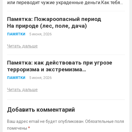
или переводит чужие украденные деньги.Как тебя
Федерации с использованием
могут втянуть (схемы вербовки)
Читать дальше
современных...
Читать дальше
Памятка: Пожароопасный период
На природе (лес, поле, дача)
5 июня, 2026
ПАМЯТКИ
Читать дальше
Памятка: как действовать при угрозе
терроризма и экстремизма
До угрозы (профилактика)
5 июня, 2026
ПАМЯТКИ
Читать дальше
Добавить комментарий
Ваш адрес email не будет опубликован.
Обязательные поля
помечены
*