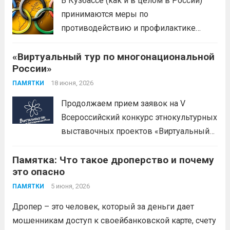
В Кузбассе (как и в целом в России)
принимаются меры по
противодействию и профилактике
иностранного влияния
«Виртуальный тур по многонациональной
(манипулирования спортивными
России»
соревнованиями) в спортивной сфере.
Эти меры включают законодательные,
18 июня, 2026
ПАМЯТКИ
организационные меры и
Продолжаем прием заявок на V
информационную политику. Цель —
Всероссийский конкурс этнокультурных
предотвратить противоправное
выставочных проектов «Виртуальный
влияние на результаты официальных
тур по многонациональной России».
спортивных...
Читать дальше
Памятка: Что такое дроперство и почему
Заявки принимаются до 20 сентября
это опасно
2026 года. Конкурс направлен на
популяризацию народной культуры,
5 июня, 2026
ПАМЯТКИ
сохранение историко-культурного
Дропер – это человек, который за деньги дает
наследия и этнокультурного
мошенникам доступ к своейбанковской карте, счету
многообразия народов Российской