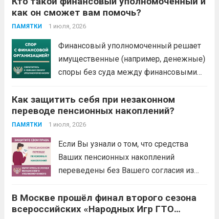
Кто такой финансовый уполномоченный и
как он сможет вам помочь?
1 июля, 2026
ПАМЯТКИ
Финансовый уполномоченный решает
имущественные (например, денежные)
споры без суда между финансовыми
организациями и их клиентами –
Как защитить себя при незаконном
физическими лицами. Это
переводе пенсионных накоплений?
обязательный порядок решения споров
по закону. Не нужно терять время и
1 июля, 2026
ПАМЯТКИ
деньги на экспертизы и юристов. Вся
Если Вы узнали о том, что средства
процедура бесплатная: от приема...
Ваших пенсионных накоплений
Читать дальше
переведены без Вашего согласия из
Социального фонда России (СФР) в
В Москве прошёл финал второго сезона
негосударственный пенсионный фонд
всероссийских «Народных Игр ГТО
(НПФ) или из одного НПФ в другой,