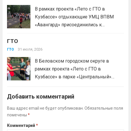
В рамках проекта «Лето с ГТО в
Кузбассе» отдыхающие УМЦ ВПВМ
«Авангард» присоединились к
спортивному движению! Выполнение
ГТО
нормативов стала для отдыхающих
«Авангарда» не просто проверкой
31 июля, 2026
ГТО
физической подготовки, а настоящим
В Беловском городском округе в
праздником спорта.Поддерживая друг
рамках проекта «Лето с ГТО в
друга, юноши и девушки показывают
Кузбассе» в парке «Центральный»
отличные результаты, подтверждая,...
работала летняя площадка
Читать дальше
Всероссийского физкультурно-
Добавить комментарий
спортивного комплекса «Готов к труду
и обороне» (ГТО)!Все желающие
Ваш адрес email не будет опубликован.
Обязательные поля
помечены
*
проверили свои возможности в
выполнении нормативов ВФСК ГТО️⁣⁣⠀Те,
Комментарий
*