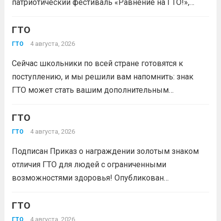
патриотический фестиваль «Равнение на ГТО!»,
победителя грантового конкурса «Движение
Первых-2026».В мероприятии примут участие
ГТО
победители муниципального этапа проектной
4 августа, 2026
ГТО
активности из 31 муниципального образования
Сейчас школьники по всей стране готовятся к
Кузбасса.Состав команды 6 человек, 3 участника
поступлению, и мы решили вам напомнить: знак
из...
Читать дальше
ГТО может стать вашим дополнительным
преимуществом при подаче документов в вуз!
Многие университеты начисляют абитуриентам
ГТО
баллы за индивидуальные достижения — и знак
4 августа, 2026
ГТО
отличия комплекса «Готов к труду и...
Читать дальше
Подписан Приказ о награждении золотым знаком
отличия ГТО для людей с ограниченными
возможностями здоровья! Опубликован
официальный приказ Министерства спорта
Российской Федерации № 229 НГ от 22 июля 2026
ГТО
года. Документ утверждает список граждан,
4 августа, 2026
ГТО