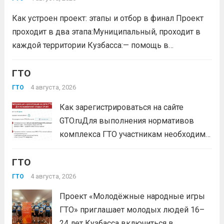
удостоенных золотого знака отличия
Как устроен проект: этапы и отбор в финал Проект
Всероссийского физкультурно-спортивного
проходит в два этапа:Муниципальный, проходит в
комплекса...
Читать дальше
каждой территории Кузбасса:— помощь в
регистрации участников на сайте GTO.ru;— мастер-
класс по правильной технике выполнения
ГТО
нормативов комплекса ГТО;— тренировочные
4 августа, 2026
ГТО
мероприятия;— прием нормативов на знаки отличия...
Как зарегистрироваться на сайте
Читать дальше
GTO.ruДля выполнения нормативов
комплекса ГТО участникам необходимо
зарегистрироваться на сайте GTO.ru с
ГТО
подтверждением через Госуслуги.
выбери своё муниципальное
4 августа, 2026
ГТО
тестирование, подтверди запись и
Проект «Молодёжные народные игры
приходи на площадку. Возьми
ГТО» приглашает молодых людей 16–
документ, удостоверяющий личность,
24 лет Кузбасса включиться в