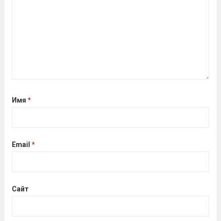
кто показал результаты, близкие...
Читать дальше
Имя
*
Email
*
Сайт