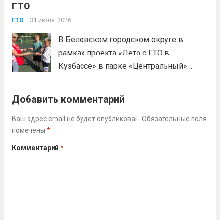
ГТО
нормативов стала для отдыхающих
«Авангарда» не просто проверкой
31 июля, 2026
ГТО
физической подготовки, а настоящим
В Беловском городском округе в
праздником спорта.Поддерживая друг
рамках проекта «Лето с ГТО в
друга, юноши и девушки показывают
Кузбассе» в парке «Центральный»
отличные результаты, подтверждая,...
работала летняя площадка
Читать дальше
Всероссийского физкультурно-
Добавить комментарий
спортивного комплекса «Готов к труду
и обороне» (ГТО)!Все желающие
Ваш адрес email не будет опубликован.
Обязательные поля
помечены
*
проверили свои возможности в
выполнении нормативов ВФСК ГТО️⁣⁣⠀Те,
Комментарий
*
кто показал результаты, близкие...
Читать дальше