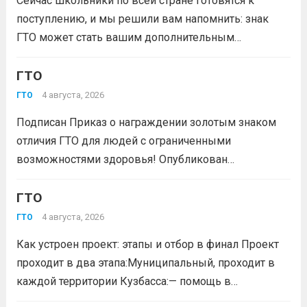
Сейчас школьники по всей стране готовятся к
Кузбасса.Состав команды 6 человек, 3 участника
поступлению, и мы решили вам напомнить: знак
из...
Читать дальше
ГТО может стать вашим дополнительным
преимуществом при подаче документов в вуз!
Многие университеты начисляют абитуриентам
ГТО
баллы за индивидуальные достижения — и знак
4 августа, 2026
ГТО
отличия комплекса «Готов к труду и...
Читать дальше
Подписан Приказ о награждении золотым знаком
отличия ГТО для людей с ограниченными
возможностями здоровья! Опубликован
официальный приказ Министерства спорта
Российской Федерации № 229 НГ от 22 июля 2026
ГТО
года. Документ утверждает список граждан,
4 августа, 2026
ГТО
удостоенных золотого знака отличия
Как устроен проект: этапы и отбор в финал Проект
Всероссийского физкультурно-спортивного
проходит в два этапа:Муниципальный, проходит в
комплекса...
Читать дальше
каждой территории Кузбасса:— помощь в
регистрации участников на сайте GTO.ru;— мастер-