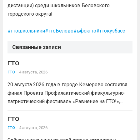
дистанции) среди школьников Беловского
городского округа!
#гтошкольники
#гтоБелово
#вфскгто
#гтокузбасс
Связанные записи
ГТО
4 августа, 2026
ГТО
20 августа 2026 года в городе Кемерово состоится
финал Проекта Профилактический физкультурно-
патриотический фестиваль «Равнение на ГТО!»,
победителя грантового конкурса «Движение
Первых-2026».В мероприятии примут участие
ГТО
победители муниципального этапа проектной
4 августа, 2026
ГТО
активности из 31 муниципального образования