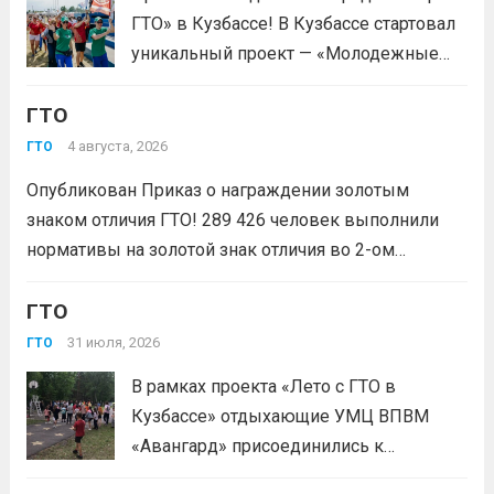
нормативы комплекса ГТО сочетаются
ГТО» в Кузбассе! В Кузбассе стартовал
с народными играми, силовыми шоу и
уникальный проект — «Молодежные
инновационными надувными
народные игры ГТО», который стал
модулями: мастер‑классы по...
Читать
ГТО
победителем Всероссийского конкурса
дальше
молодежных проектов среди
4 августа, 2026
ГТО
физических лиц «Росмолодёжь.Гранты
Опубликован Приказ о награждении золотым
1сезон»! Проект направлен на
знаком отличия ГТО! 289 426 человек выполнили
популяризацию Всероссийского
нормативы на золотой знак отличия во 2-ом
физкультурно-спортивного комплекса
квартале 2026 года! Всего с начала года более 1,7
«Готов к труду и...
Читать дальше
млн человек по всей стране проверили свои силы в
ГТО
испытаниях ГТО. Приказ...
Читать дальше
31 июля, 2026
ГТО
В рамках проекта «Лето с ГТО в
Кузбассе» отдыхающие УМЦ ВПВМ
«Авангард» присоединились к
спортивному движению! Выполнение