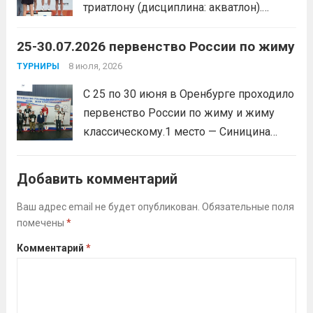
триатлону (дисциплина: акватлон).
Воспитанник Спортивной школы имени
25-30.07.2026 первенство России по жиму
Макарова, Серов Станислав, занял 1
место. Подготовила спортсмена тренер-
8 июля, 2026
ТУРНИРЫ
преподаватель Веселкина Ольга
С 25 по 30 июня в Оренбурге проходило
Викторовна.
Читать дальше
первенство России по жиму и жиму
классическому.1 место — Синицина
Анастасия, Андрюкова Анита (тренер
Алсуфьев Ю.В.)3 место — Зайцев Иван
Добавить комментарий
(тренер Задорина Я.С.)
Читать дальше
Ваш адрес email не будет опубликован.
Обязательные поля
помечены
*
Комментарий
*