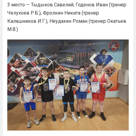
3 место — Тыдыков Савелий, Годенов Иван (тренер
Челухоев Р.Б.), Фролкин Никита (тренер
Калашников И.Г.), Неудахин Роман (тренер Окатьев
М.В.)