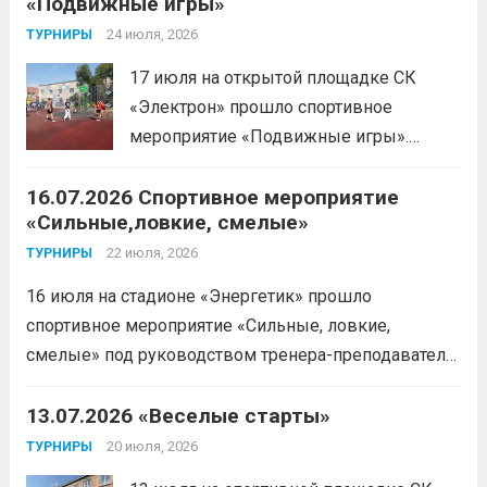
«Подвижные игры»
результатом 10.01,78. Подготовил
спортсменку тренер-преподаватель
24 июля, 2026
ТУРНИРЫ
Леготин Анатолий Николаевич.
Читать
17 июля на открытой площадке СК
дальше
«Электрон» прошло спортивное
мероприятие «Подвижные игры».
Читать дальше
16.07.2026 Спортивное мероприятие
«Сильные,ловкие, смелые»
22 июля, 2026
ТУРНИРЫ
16 июля на стадионе «Энергетик» прошло
спортивное мероприятие «Сильные, ловкие,
смелые» под руководством тренера-преподавателя
отделения «лыжные гонки»Васильева Егора
Сергеевича. Участники продемонстрировали
13.07.2026 «Веселые старты»
скоростные качества, силовую выносливость и
20 июля, 2026
ТУРНИРЫ
координацию.
Читать дальше