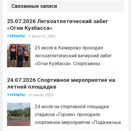
Связанные записи
25.07.2026 Легкоатлетический забег
«Огни Кузбасса»
3 августа, 2026
ТУРНИРЫ
25 июля в Кемерово проходил
легкоатлетический вечерний забег
«Огни Кузбасса». Спортсмены
Спортивной школы имени Макарова
24.07.2026 Спортивное мероприятие на
приняли участие в забеге и заняли
летней площадке
следующие призовые места:1 место —
Шабалин Максим, Щербунова Милана,
31 июля, 2026
ТУРНИРЫ
Веселкина Ольга2 место — Романов
24 июля на спортивной площадке
Всеволод3 место — Табакова
стадиона «Горняк» проходило
Александра
Читать дальше
спортивное мероприятие «Подвижные
игры» среди спортсменов отделения