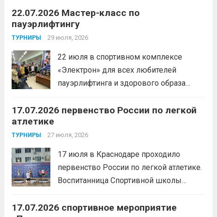
22.07.2026 Мастер-класс по
«хоккей».
Читать дальше
пауэрлифтингу
29 июля, 2026
ТУРНИРЫ
22 июля в спортивном комплексе
«Электрон» для всех любителей
пауэрлифтинга и здорового образа
жизни прошел открытый мастер-класс
17.07.2026 первенство России по легкой
с Анитой Андрюковой — мастером
атлетике
спорта по пауэрлифтингу, двукратной
победительницей первенства
27 июля, 2026
ТУРНИРЫ
России.Пауэрлифтинг часто
17 июля в Краснодаре проходило
воспринимается как спорт для
первенство России по легкой атлетике.
избранных, требующий исключительно
Воспитанница Спортивной школы
физической мощи. Однако...
Читать
имени Макарова, Шинкина Елизавета,
дальше
17.07.2026 спортивное мероприятие
заняла 1 место на дистанции 3000 м. с