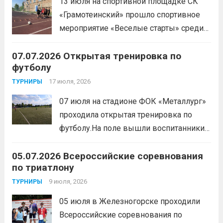
13 июля на спортивной площадке СК
«Грамотеинский» прошло спортивное
мероприятие «Веселые старты» среди
спортсменов отделения «хоккей с
07.07.2026 Открытая тренировка по
шайбой».Несмотря на
футболу
соревновательный характер
мероприятия, главной целью
17 июля, 2026
ТУРНИРЫ
организаторы ставили сплочение
07 июля на стадионе ФОК «Металлург»
коллектива и пропаганду здорового
проходила открытая тренировка по
образа жизни. По итогам прохождения
футболу.На поле вышли воспитанники
всех этапов участники
спортивной школы и любители футбола.
продемонстрировали...
Читать дальше
05.07.2026 Всероссийские соревнования
Участники отработали технику владения
по триатлону
мячом и сыграли несколько коротких
товарищеских матчей.
9 июля, 2026
Читать дальше
ТУРНИРЫ
05 июля в Железногорске проходили
Всероссийские соревнования по