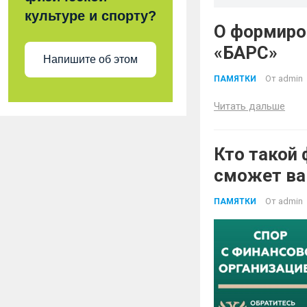
культуре и спорту?
О формиро
«БАРС»
Напишите об этом
От
admin
ПАМЯТКИ
Читать дальше
Кто такой
сможет ва
От
admin
ПАМЯТКИ