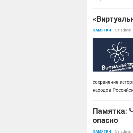
«Виртуаль
От
admin
ПАМЯТКИ
сохранение истор
народов Российс
Памятка: Ч
опасно
От
admin
ПАМЯТКИ