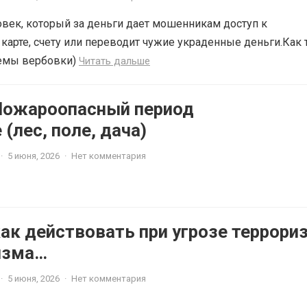
овек, который за деньги дает мошенникам доступ к
карте, счету или переводит чужие украденные деньги.Как 
хемы вербовки)
Читать дальше
Пожароопасный период
 (лес, поле, дача)
·
5 июня, 2026
·
Нет комментария
ак действовать при угрозе террори
изма
 (профилактика)
·
5 июня, 2026
·
Нет комментария