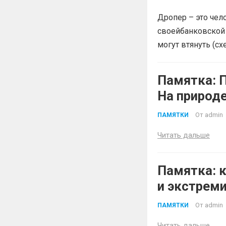
Дропер – это чел
своейбанковской 
могут втянуть (с
Памятка: 
На природе
От
admin
ПАМЯТКИ
Читать дальше
Памятка: к
и экстрем
До угрозы
От
admin
ПАМЯТКИ
Читать дальше