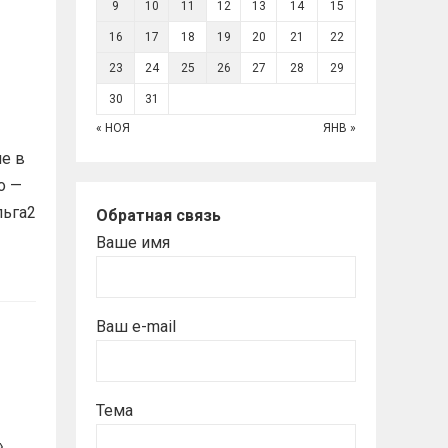
9
10
11
12
13
14
15
16
17
18
19
20
21
22
23
24
25
26
27
28
29
30
31
« НОЯ
ЯНВ »
е в
о —
льга2
Обратная связь
Ваше имя
Ваш e-mail
Тема
»