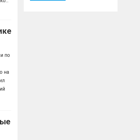
о...
ике
и по
о на
ил
ий
ные