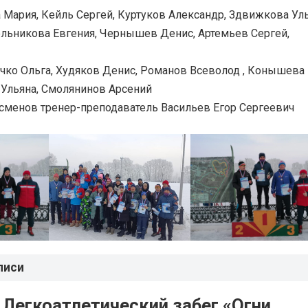
а Мария, Кейль Сергей, Куртуков Александр, Здвижкова Уль
ельникова Евгения, Чернышев Денис, Артемьев Сергей,
чко Ольга, Худяков Денис, Романов Всеволод , Конышева
 Ульяна, Смолянинов Арсений
сменов тренер-преподаватель Васильев Егор Сергеевич
писи
 Легкоатлетический забег «Огни