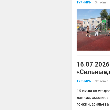
От
admin
ТУРНИРЫ
16.07.202
«Сильные,
От
admin
ТУРНИРЫ
16 июля на стади
ловкие, смелые»
гонки»Васильева 