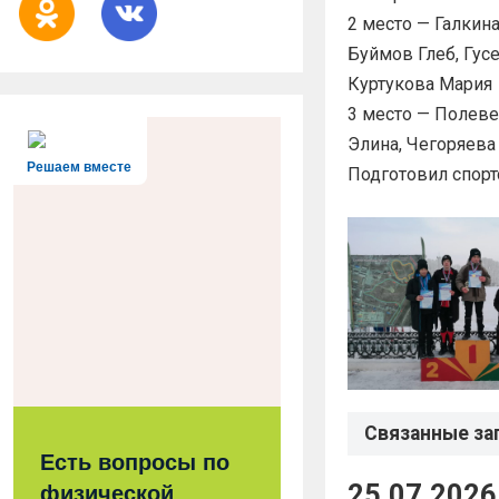
2 место — Галкин
Буймов Глеб, Гус
Куртукова Мария
3 место — Полеве
Элина, Чегоряева
Решаем вместе
Подготовил спорт
Связанные за
Есть вопросы по
25.07.2026
физической