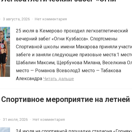
·
3 августа, 2026
·
Нет комментария
25 июля в Кемерово проходил легкоатлетический
вечерний забег «Огни Кузбасса». Спортсмены
Спортивной школы имени Макарова приняли участи
забеге и заняли следующие призовые места:1 мест
Шабалин Максим, Щербунова Милана, Веселкина О
место — Романов Всеволод3 место — Табакова
Александра
Читать дальше
 Спортивное мероприятие на летней
·
31 июля, 2026
·
Нет комментария
24 июля на спортивной площадке стадиона «Горняк