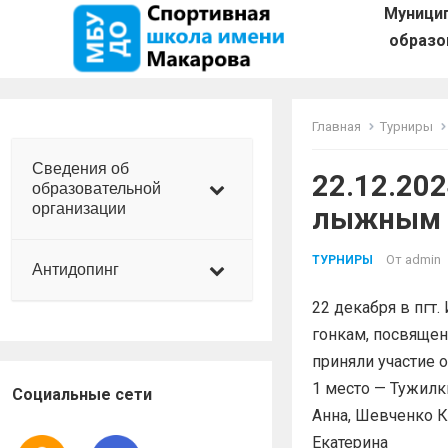
Муници
образо
Главная
Турниры
Сведения об
22.12.20
образовательной
организации
лыжным г
От
admin
ТУРНИРЫ
Антидопинг
22 декабря в пгт
гонкам, посвящен
приняли участие 
1 место — Тужилк
Социальные сети
Анна, Шевченко К
Екатерина