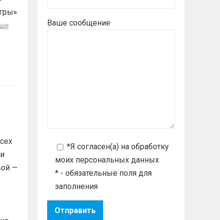
гры»
Ваше сообщение
ьше
сех
*Я согласен(а) на
обработку
ни
моих персональных данных
вой —
* - обязательные поля для
заполнения