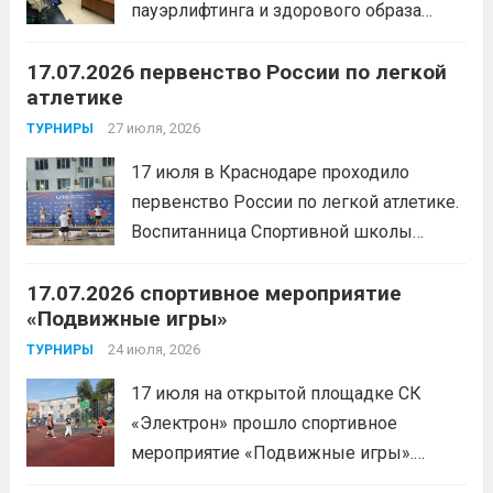
пауэрлифтинга и здорового образа
жизни прошел открытый мастер-класс
17.07.2026 первенство России по легкой
с Анитой Андрюковой — мастером
атлетике
спорта по пауэрлифтингу, двукратной
победительницей первенства
27 июля, 2026
ТУРНИРЫ
России.Пауэрлифтинг часто
17 июля в Краснодаре проходило
воспринимается как спорт для
первенство России по легкой атлетике.
избранных, требующий исключительно
Воспитанница Спортивной школы
физической мощи. Однако...
Читать
имени Макарова, Шинкина Елизавета,
дальше
17.07.2026 спортивное мероприятие
заняла 1 место на дистанции 3000 м. с
«Подвижные игры»
результатом 10.01,78. Подготовил
спортсменку тренер-преподаватель
24 июля, 2026
ТУРНИРЫ
Леготин Анатолий Николаевич.
Читать
17 июля на открытой площадке СК
дальше
«Электрон» прошло спортивное
мероприятие «Подвижные игры».
Читать дальше