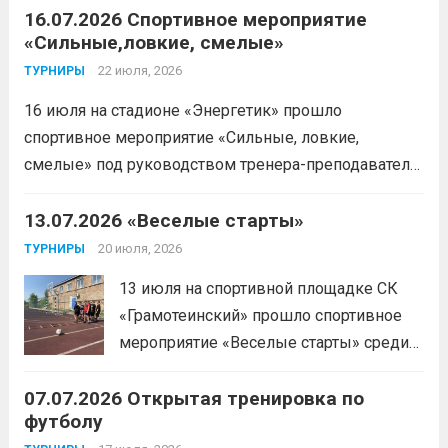
16.07.2026 Спортивное мероприятие
«Сильные,ловкие, смелые»
22 июля, 2026
ТУРНИРЫ
16 июля на стадионе «Энергетик» прошло
спортивное мероприятие «Сильные, ловкие,
смелые» под руководством тренера-преподавателя
отделения «лыжные гонки»Васильева Егора
Сергеевича. Участники продемонстрировали
13.07.2026 «Веселые старты»
скоростные качества, силовую выносливость и
20 июля, 2026
ТУРНИРЫ
координацию.
Читать дальше
13 июля на спортивной площадке СК
«Грамотеинский» прошло спортивное
мероприятие «Веселые старты» среди
спортсменов отделения «хоккей с
07.07.2026 Открытая тренировка по
шайбой».Несмотря на
футболу
соревновательный характер