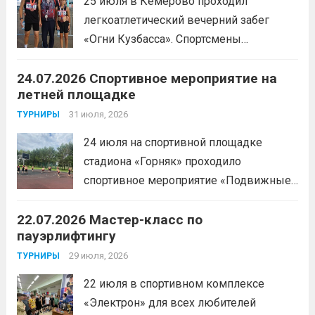
25 июля в Кемерово проходил
легкоатлетический вечерний забег
«Огни Кузбасса». Спортсмены
Спортивной школы имени Макарова
24.07.2026 Спортивное мероприятие на
приняли участие в забеге и заняли
летней площадке
следующие призовые места:1 место —
Шабалин Максим, Щербунова Милана,
31 июля, 2026
ТУРНИРЫ
Веселкина Ольга2 место — Романов
24 июля на спортивной площадке
Всеволод3 место — Табакова
стадиона «Горняк» проходило
Александра
Читать дальше
спортивное мероприятие «Подвижные
игры» среди спортсменов отделения
22.07.2026 Мастер-класс по
«хоккей».
Читать дальше
пауэрлифтингу
29 июля, 2026
ТУРНИРЫ
22 июля в спортивном комплексе
«Электрон» для всех любителей