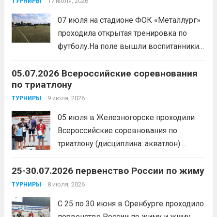
мероприятия, главной целью
17 июля, 2026
ТУРНИРЫ
организаторы ставили сплочение
07 июля на стадионе ФОК «Металлург»
коллектива и пропаганду здорового
проходила открытая тренировка по
образа жизни. По итогам прохождения
футболу.На поле вышли воспитанники
всех этапов участники
спортивной школы и любители футбола.
продемонстрировали...
Читать дальше
05.07.2026 Всероссийские соревнования
Участники отработали технику владения
по триатлону
мячом и сыграли несколько коротких
товарищеских матчей.
9 июля, 2026
Читать дальше
ТУРНИРЫ
05 июля в Железногорске проходили
Всероссийские соревнования по
триатлону (дисциплина: акватлон).
Воспитанник Спортивной школы имени
25-30.07.2026 первенство России по жиму
Макарова, Серов Станислав, занял 1
место. Подготовила спортсмена тренер-
8 июля, 2026
ТУРНИРЫ
преподаватель Веселкина Ольга
С 25 по 30 июня в Оренбурге проходило
Викторовна.
Читать дальше
первенство России по жиму и жиму