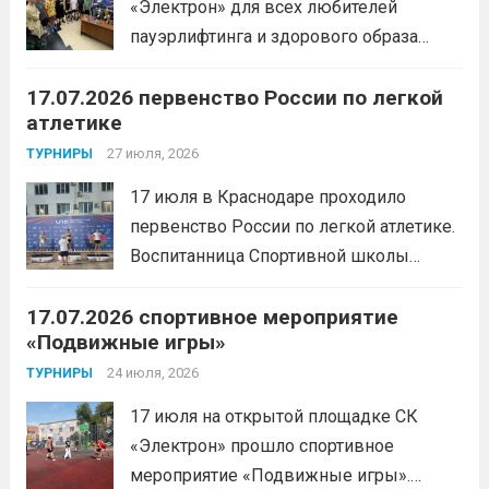
«Электрон» для всех любителей
пауэрлифтинга и здорового образа
жизни прошел открытый мастер-класс
17.07.2026 первенство России по легкой
с Анитой Андрюковой — мастером
атлетике
спорта по пауэрлифтингу, двукратной
победительницей первенства
27 июля, 2026
ТУРНИРЫ
России.Пауэрлифтинг часто
17 июля в Краснодаре проходило
воспринимается как спорт для
первенство России по легкой атлетике.
избранных, требующий исключительно
Воспитанница Спортивной школы
физической мощи. Однако...
Читать
имени Макарова, Шинкина Елизавета,
дальше
17.07.2026 спортивное мероприятие
заняла 1 место на дистанции 3000 м. с
«Подвижные игры»
результатом 10.01,78. Подготовил
спортсменку тренер-преподаватель
24 июля, 2026
ТУРНИРЫ
Леготин Анатолий Николаевич.
Читать
17 июля на открытой площадке СК
дальше
«Электрон» прошло спортивное
мероприятие «Подвижные игры».