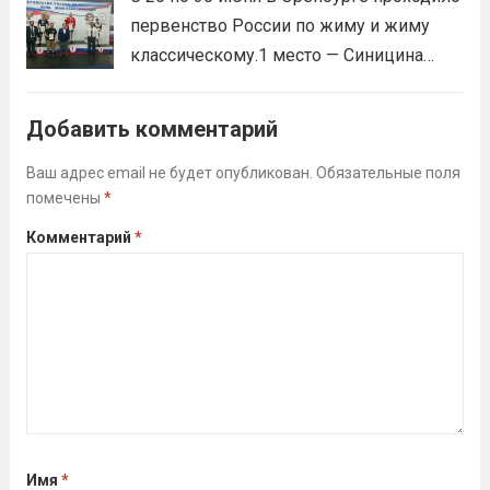
Викторовна.
Читать дальше
первенство России по жиму и жиму
классическому.1 место — Синицина
Анастасия, Андрюкова Анита (тренер
Алсуфьев Ю.В.)3 место — Зайцев Иван
Добавить комментарий
(тренер Задорина Я.С.)
Читать дальше
Ваш адрес email не будет опубликован.
Обязательные поля
помечены
*
Комментарий
*
Имя
*