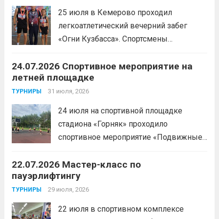
25 июля в Кемерово проходил
легкоатлетический вечерний забег
«Огни Кузбасса». Спортсмены
Спортивной школы имени Макарова
24.07.2026 Спортивное мероприятие на
приняли участие в забеге и заняли
летней площадке
следующие призовые места:1 место —
Шабалин Максим, Щербунова Милана,
31 июля, 2026
ТУРНИРЫ
Веселкина Ольга2 место — Романов
24 июля на спортивной площадке
Всеволод3 место — Табакова
стадиона «Горняк» проходило
Александра
Читать дальше
спортивное мероприятие «Подвижные
игры» среди спортсменов отделения
22.07.2026 Мастер-класс по
«хоккей».
Читать дальше
пауэрлифтингу
29 июля, 2026
ТУРНИРЫ
22 июля в спортивном комплексе