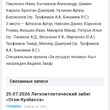
Павленко Иван; Кытманов Александр, Шамин
Кирилл, Брезгин Дмитрий, Чупинин Артем,
Борзенков (тр.: Трофимов А.А., Бикмиев В.С.)
3 место — Артюхов Артур, Наянзин Данил, Юденков
Роман, Акишин Иван, Макаров Макар, Петров Илья
(тр.: Панаков А.Д., Веселкин К.В., Марченко Ю.А.);
Трофимов Тимур, Миллер Дмитрий (тр.: Трофимов
А.А., Бикмиев В.С.)
Специальным призом «За лучшую технику» был
награжден Авдеев Захар.
Связанные записи
25.07.2026 Легкоатлетический забег
«Огни Кузбасса»
3 августа, 2026
ТУРНИРЫ