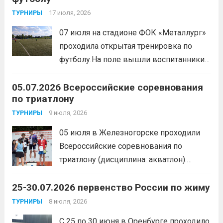
мероприятия, главной целью
17 июля, 2026
ТУРНИРЫ
организаторы ставили сплочение
07 июля на стадионе ФОК «Металлург»
коллектива и пропаганду здорового
проходила открытая тренировка по
образа жизни. По итогам прохождения
футболу.На поле вышли воспитанники
всех этапов участники
спортивной школы и любители футбола.
продемонстрировали...
Читать дальше
05.07.2026 Всероссийские соревнования
Участники отработали технику владения
по триатлону
мячом и сыграли несколько коротких
товарищеских матчей.
9 июля, 2026
Читать дальше
ТУРНИРЫ
05 июля в Железногорске проходили
Всероссийские соревнования по
триатлону (дисциплина: акватлон).
Воспитанник Спортивной школы имени
25-30.07.2026 первенство России по жиму
Макарова, Серов Станислав, занял 1
место. Подготовила спортсмена тренер-
8 июля, 2026
ТУРНИРЫ
преподаватель Веселкина Ольга
С 25 по 30 июня в Оренбурге проходило