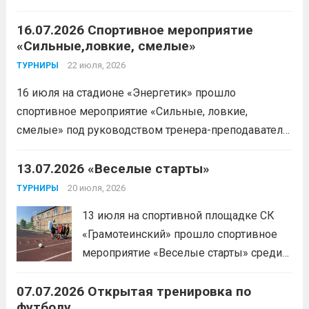
Читать дальше
16.07.2026 Спортивное мероприятие
«Сильные,ловкие, смелые»
22 июля, 2026
ТУРНИРЫ
16 июля на стадионе «Энергетик» прошло
спортивное мероприятие «Сильные, ловкие,
смелые» под руководством тренера-преподавателя
отделения «лыжные гонки»Васильева Егора
Сергеевича. Участники продемонстрировали
13.07.2026 «Веселые старты»
скоростные качества, силовую выносливость и
20 июля, 2026
ТУРНИРЫ
координацию.
Читать дальше
13 июля на спортивной площадке СК
«Грамотеинский» прошло спортивное
мероприятие «Веселые старты» среди
спортсменов отделения «хоккей с
07.07.2026 Открытая тренировка по
шайбой».Несмотря на
футболу
соревновательный характер