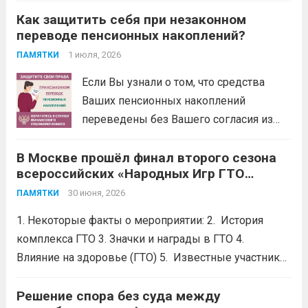
Как защитить себя при незаконном
физическими лицами. Это
переводе пенсионных накоплений?
обязательный порядок решения споров
по закону. Не нужно терять время и
1 июля, 2026
ПАМЯТКИ
деньги на экспертизы и юристов. Вся
Если Вы узнали о том, что средства
процедура бесплатная: от приема...
Ваших пенсионных накоплений
Читать дальше
переведены без Вашего согласия из
Социального фонда России (СФР) в
В Москве прошёл финал второго сезона
негосударственный пенсионный фонд
всероссийских «Народных Игр ГТО
(НПФ) или из одного НПФ в другой,
Спортлото»
.
направьте бесплатное обращение
30 июня, 2026
ПАМЯТКИ
финансовому уполномоченному.
1. Некоторые факты о мероприятии: 2. История
Финансовый уполномоченный поможет
комплекса ГТО 3. Значки и награды в ГТО 4.
Вам вернуть...
Читать дальше
Влияние на здоровье (ГТО) 5. Известные участники
в ГТО 6. Значок ГТО придумал советский
школьник.Его придумал Владимир Токарев, 15 —
Решение спора без суда между