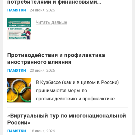
потребителями и финансовыми
летний школьник из Москвы....
Читать дальше
организациями
24 июня, 2026
ПАМЯТКИ
Читать дальше
Противодействия и профилактика
иностранного влияния
23 июня, 2026
ПАМЯТКИ
В Кузбассе (как и в целом в России)
принимаются меры по
противодействию и профилактике
иностранного влияния
«Виртуальный тур по многонациональной
(манипулирования спортивными
России»
соревнованиями) в спортивной сфере.
Эти меры включают законодательные,
18 июня, 2026
ПАМЯТКИ