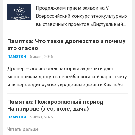
организационные меры и
Продолжаем прием заявок на V
информационную политику. Цель —
Всероссийский конкурс этнокультурных
предотвратить противоправное
выставочных проектов «Виртуальный
влияние на результаты официальных
тур по многонациональной России».
спортивных...
Читать дальше
Памятка: Что такое дроперство и почему
Заявки принимаются до 20 сентября
это опасно
2026 года. Конкурс направлен на
популяризацию народной культуры,
5 июня, 2026
ПАМЯТКИ
сохранение историко-культурного
Дропер – это человек, который за деньги дает
наследия и этнокультурного
мошенникам доступ к своейбанковской карте, счету
многообразия народов Российской
или переводит чужие украденные деньги.Как тебя
Федерации с использованием
могут втянуть (схемы вербовки)
Читать дальше
современных...
Читать дальше
Памятка: Пожароопасный период
На природе (лес, поле, дача)
5 июня, 2026
ПАМЯТКИ
Читать дальше