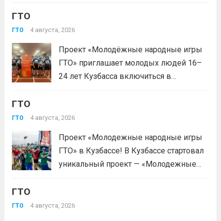
зарегистрироваться на сайте GTO.ru с
ГТО
подтверждением через Госуслуги.
выбери своё муниципальное
4 августа, 2026
ГТО
тестирование, подтверди запись и
Проект «Молодёжные народные игры
приходи на площадку. Возьми
ГТО» приглашает молодых людей 16–
документ, удостоверяющий личность,
24 лет Кузбасса включиться в
удобную спортивную форму и воду. На
системную физкультурную
каждой...
Читать дальше
ГТО
деятельность через серию
муниципальных и регионального
4 августа, 2026
ГТО
мероприятий. Это формат, где
Проект «Молодежные народные игры
нормативы комплекса ГТО сочетаются
ГТО» в Кузбассе! В Кузбассе стартовал
с народными играми, силовыми шоу и
уникальный проект — «Молодежные
инновационными надувными
народные игры ГТО», который стал
модулями: мастер‑классы по...
Читать
ГТО
победителем Всероссийского конкурса
дальше
молодежных проектов среди
4 августа, 2026
ГТО
физических лиц «Росмолодёжь.Гранты