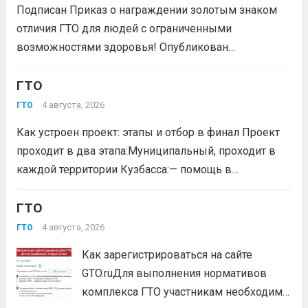
Подписан Приказ о награждении золотым знаком
отличия ГТО для людей с ограниченными
возможностями здоровья! Опубликован
официальный приказ Министерства спорта
Российской Федерации № 229 НГ от 22 июля 2026
ГТО
года. Документ утверждает список граждан,
4 августа, 2026
ГТО
удостоенных золотого знака отличия
Как устроен проект: этапы и отбор в финал Проект
Всероссийского физкультурно-спортивного
проходит в два этапа:Муниципальный, проходит в
комплекса...
Читать дальше
каждой территории Кузбасса:— помощь в
регистрации участников на сайте GTO.ru;— мастер-
класс по правильной технике выполнения
ГТО
нормативов комплекса ГТО;— тренировочные
4 августа, 2026
ГТО
мероприятия;— прием нормативов на знаки отличия...
Как зарегистрироваться на сайте
Читать дальше
GTO.ruДля выполнения нормативов
комплекса ГТО участникам необходимо