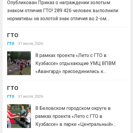
Опубликован Приказ о награждении золотым
1сезон»! Проект направлен на
знаком отличия ГТО! 289 426 человек выполнили
популяризацию Всероссийского
нормативы на золотой знак отличия во 2-ом
физкультурно-спортивного комплекса
квартале 2026 года! Всего с начала года более 1,7
«Готов к труду и...
Читать дальше
млн человек по всей стране проверили свои силы в
ГТО
испытаниях ГТО. Приказ...
Читать дальше
31 июля, 2026
ГТО
В рамках проекта «Лето с ГТО в
Кузбассе» отдыхающие УМЦ ВПВМ
«Авангард» присоединились к
спортивному движению! Выполнение
ГТО
нормативов стала для отдыхающих
«Авангарда» не просто проверкой
31 июля, 2026
ГТО
физической подготовки, а настоящим
В Беловском городском округе в
праздником спорта.Поддерживая друг
рамках проекта «Лето с ГТО в
друга, юноши и девушки показывают
Кузбассе» в парке «Центральный»
отличные результаты, подтверждая,...
работала летняя площадка