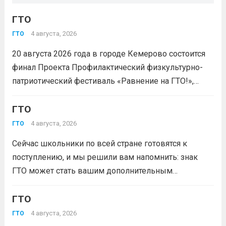
ГТО
4 августа, 2026
ГТО
20 августа 2026 года в городе Кемерово состоится
финал Проекта Профилактический физкультурно-
патриотический фестиваль «Равнение на ГТО!»,
победителя грантового конкурса «Движение
Первых-2026».В мероприятии примут участие
ГТО
победители муниципального этапа проектной
4 августа, 2026
ГТО
активности из 31 муниципального образования
Сейчас школьники по всей стране готовятся к
Кузбасса.Состав команды 6 человек, 3 участника
поступлению, и мы решили вам напомнить: знак
из...
Читать дальше
ГТО может стать вашим дополнительным
преимуществом при подаче документов в вуз!
Многие университеты начисляют абитуриентам
ГТО
баллы за индивидуальные достижения — и знак
4 августа, 2026
ГТО
отличия комплекса «Готов к труду и...
Читать дальше