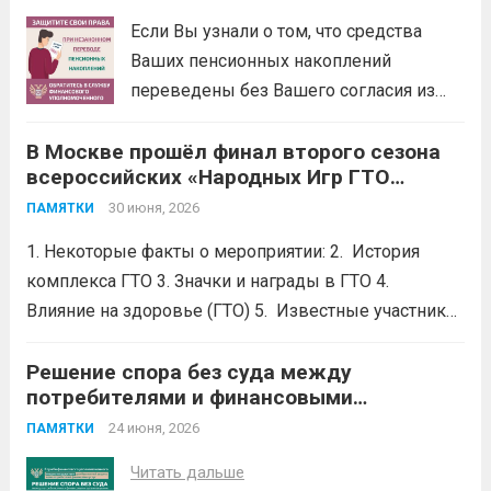
деньги на экспертизы и юристов. Вся
Если Вы узнали о том, что средства
процедура бесплатная: от приема...
Ваших пенсионных накоплений
Читать дальше
переведены без Вашего согласия из
Социального фонда России (СФР) в
В Москве прошёл финал второго сезона
негосударственный пенсионный фонд
всероссийских «Народных Игр ГТО
(НПФ) или из одного НПФ в другой,
Спортлото»
.
направьте бесплатное обращение
30 июня, 2026
ПАМЯТКИ
финансовому уполномоченному.
1. Некоторые факты о мероприятии: 2. История
Финансовый уполномоченный поможет
комплекса ГТО 3. Значки и награды в ГТО 4.
Вам вернуть...
Читать дальше
Влияние на здоровье (ГТО) 5. Известные участники
в ГТО 6. Значок ГТО придумал советский
школьник.Его придумал Владимир Токарев, 15 —
Решение спора без суда между
потребителями и финансовыми
летний школьник из Москвы....
Читать дальше
организациями
24 июня, 2026
ПАМЯТКИ
Читать дальше