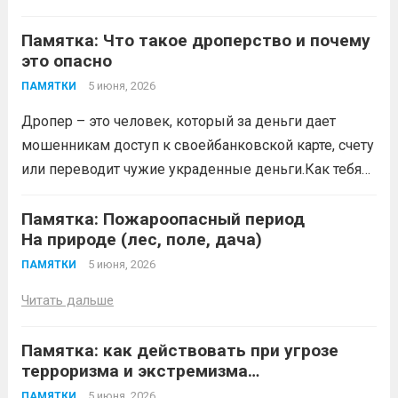
влияние на результаты официальных
тур по многонациональной России».
спортивных...
Читать дальше
Памятка: Что такое дроперство и почему
Заявки принимаются до 20 сентября
это опасно
2026 года. Конкурс направлен на
популяризацию народной культуры,
5 июня, 2026
ПАМЯТКИ
сохранение историко-культурного
Дропер – это человек, который за деньги дает
наследия и этнокультурного
мошенникам доступ к своейбанковской карте, счету
многообразия народов Российской
или переводит чужие украденные деньги.Как тебя
Федерации с использованием
могут втянуть (схемы вербовки)
Читать дальше
современных...
Читать дальше
Памятка: Пожароопасный период
На природе (лес, поле, дача)
5 июня, 2026
ПАМЯТКИ
Читать дальше
Памятка: как действовать при угрозе
терроризма и экстремизма
До угрозы (профилактика)
5 июня, 2026
ПАМЯТКИ