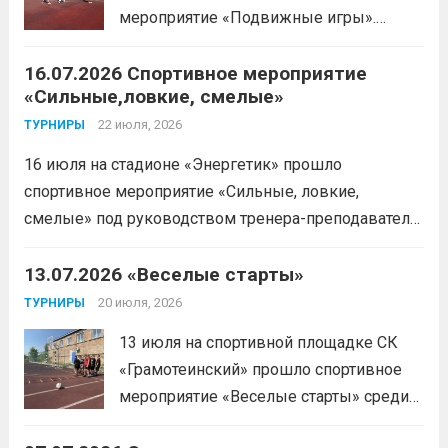
мероприятие «Подвижные игры».
Читать дальше
16.07.2026 Спортивное мероприятие
«Сильные,ловкие, смелые»
22 июля, 2026
ТУРНИРЫ
16 июля на стадионе «Энергетик» прошло
спортивное мероприятие «Сильные, ловкие,
смелые» под руководством тренера-преподавателя
отделения «лыжные гонки»Васильева Егора
Сергеевича. Участники продемонстрировали
13.07.2026 «Веселые старты»
скоростные качества, силовую выносливость и
20 июля, 2026
ТУРНИРЫ
координацию.
Читать дальше
13 июля на спортивной площадке СК
«Грамотеинский» прошло спортивное
мероприятие «Веселые старты» среди
спортсменов отделения «хоккей с