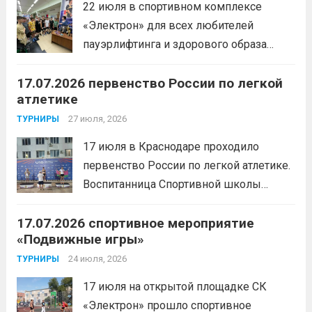
22 июля в спортивном комплексе
«Электрон» для всех любителей
пауэрлифтинга и здорового образа
жизни прошел открытый мастер-класс
17.07.2026 первенство России по легкой
с Анитой Андрюковой — мастером
атлетике
спорта по пауэрлифтингу, двукратной
победительницей первенства
27 июля, 2026
ТУРНИРЫ
России.Пауэрлифтинг часто
17 июля в Краснодаре проходило
воспринимается как спорт для
первенство России по легкой атлетике.
избранных, требующий исключительно
Воспитанница Спортивной школы
физической мощи. Однако...
Читать
имени Макарова, Шинкина Елизавета,
дальше
17.07.2026 спортивное мероприятие
заняла 1 место на дистанции 3000 м. с
«Подвижные игры»
результатом 10.01,78. Подготовил
спортсменку тренер-преподаватель
24 июля, 2026
ТУРНИРЫ
Леготин Анатолий Николаевич.
Читать
17 июля на открытой площадке СК
дальше
«Электрон» прошло спортивное