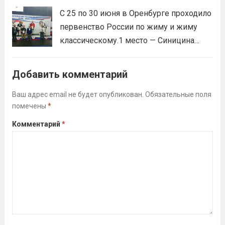
преподаватель Веселкина Ольга
С 25 по 30 июня в Оренбурге проходило
Викторовна.
Читать дальше
первенство России по жиму и жиму
классическому.1 место — Синицина
Анастасия, Андрюкова Анита (тренер
Алсуфьев Ю.В.)3 место — Зайцев Иван
Добавить комментарий
(тренер Задорина Я.С.)
Читать дальше
Ваш адрес email не будет опубликован.
Обязательные поля
помечены
*
Комментарий
*