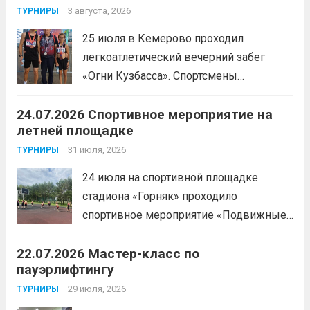
3 августа, 2026
ТУРНИРЫ
25 июля в Кемерово проходил
легкоатлетический вечерний забег
«Огни Кузбасса». Спортсмены
Спортивной школы имени Макарова
24.07.2026 Спортивное мероприятие на
приняли участие в забеге и заняли
летней площадке
следующие призовые места:1 место —
Шабалин Максим, Щербунова Милана,
31 июля, 2026
ТУРНИРЫ
Веселкина Ольга2 место — Романов
24 июля на спортивной площадке
Всеволод3 место — Табакова
стадиона «Горняк» проходило
Александра
Читать дальше
спортивное мероприятие «Подвижные
игры» среди спортсменов отделения
22.07.2026 Мастер-класс по
«хоккей».
Читать дальше
пауэрлифтингу
29 июля, 2026
ТУРНИРЫ