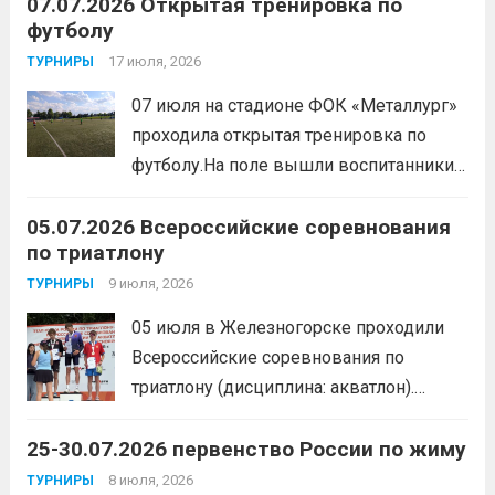
07.07.2026 Открытая тренировка по
шайбой».Несмотря на
футболу
соревновательный характер
мероприятия, главной целью
17 июля, 2026
ТУРНИРЫ
организаторы ставили сплочение
07 июля на стадионе ФОК «Металлург»
коллектива и пропаганду здорового
проходила открытая тренировка по
образа жизни. По итогам прохождения
футболу.На поле вышли воспитанники
всех этапов участники
спортивной школы и любители футбола.
продемонстрировали...
Читать дальше
05.07.2026 Всероссийские соревнования
Участники отработали технику владения
по триатлону
мячом и сыграли несколько коротких
товарищеских матчей.
9 июля, 2026
Читать дальше
ТУРНИРЫ
05 июля в Железногорске проходили
Всероссийские соревнования по
триатлону (дисциплина: акватлон).
Воспитанник Спортивной школы имени
25-30.07.2026 первенство России по жиму
Макарова, Серов Станислав, занял 1
место. Подготовила спортсмена тренер-
8 июля, 2026
ТУРНИРЫ