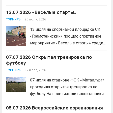
отделения «лыжные гонки»Васильева Егора
Сергеевича. Участники продемонстрировали
13.07.2026 «Веселые старты»
скоростные качества, силовую выносливость и
20 июля, 2026
ТУРНИРЫ
координацию.
Читать дальше
13 июля на спортивной площадке СК
«Грамотеинский» прошло спортивное
мероприятие «Веселые старты» среди
спортсменов отделения «хоккей с
07.07.2026 Открытая тренировка по
шайбой».Несмотря на
футболу
соревновательный характер
мероприятия, главной целью
17 июля, 2026
ТУРНИРЫ
организаторы ставили сплочение
07 июля на стадионе ФОК «Металлург»
коллектива и пропаганду здорового
проходила открытая тренировка по
образа жизни. По итогам прохождения
футболу.На поле вышли воспитанники
всех этапов участники
спортивной школы и любители футбола.
продемонстрировали...
Читать дальше
05.07.2026 Всероссийские соревнования
Участники отработали технику владения