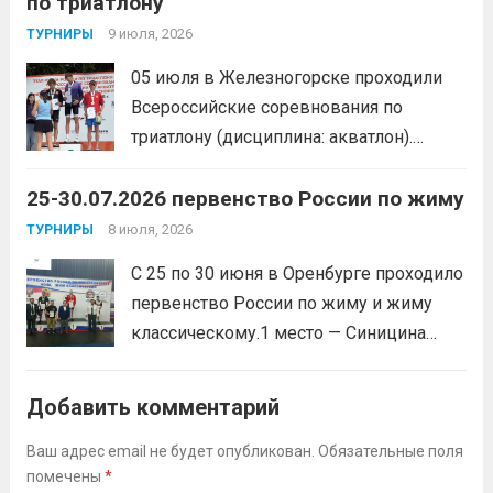
по триатлону
мячом и сыграли несколько коротких
товарищеских матчей.
9 июля, 2026
Читать дальше
ТУРНИРЫ
05 июля в Железногорске проходили
Всероссийские соревнования по
триатлону (дисциплина: акватлон).
Воспитанник Спортивной школы имени
25-30.07.2026 первенство России по жиму
Макарова, Серов Станислав, занял 1
место. Подготовила спортсмена тренер-
8 июля, 2026
ТУРНИРЫ
преподаватель Веселкина Ольга
С 25 по 30 июня в Оренбурге проходило
Викторовна.
Читать дальше
первенство России по жиму и жиму
классическому.1 место — Синицина
Анастасия, Андрюкова Анита (тренер
Алсуфьев Ю.В.)3 место — Зайцев Иван
Добавить комментарий
(тренер Задорина Я.С.)
Читать дальше
Ваш адрес email не будет опубликован.
Обязательные поля
помечены
*