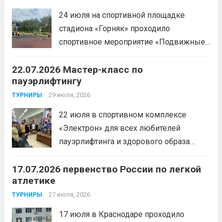
Веселкина Ольга2 место — Романов
24 июля на спортивной площадке
Всеволод3 место — Табакова
стадиона «Горняк» проходило
Александра
Читать дальше
спортивное мероприятие «Подвижные
игры» среди спортсменов отделения
22.07.2026 Мастер-класс по
«хоккей».
Читать дальше
пауэрлифтингу
29 июля, 2026
ТУРНИРЫ
22 июля в спортивном комплексе
«Электрон» для всех любителей
пауэрлифтинга и здорового образа
жизни прошел открытый мастер-класс
17.07.2026 первенство России по легкой
с Анитой Андрюковой — мастером
атлетике
спорта по пауэрлифтингу, двукратной
победительницей первенства
27 июля, 2026
ТУРНИРЫ
России.Пауэрлифтинг часто
17 июля в Краснодаре проходило
воспринимается как спорт для