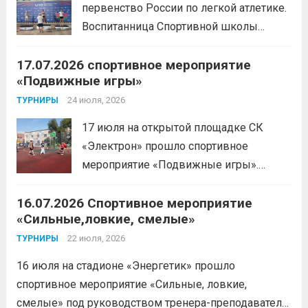
первенство России по легкой атлетике.
избранных, требующий исключительно
Воспитанница Спортивной школы
физической мощи. Однако...
Читать
имени Макарова, Шинкина Елизавета,
дальше
17.07.2026 спортивное мероприятие
заняла 1 место на дистанции 3000 м. с
«Подвижные игры»
результатом 10.01,78. Подготовил
спортсменку тренер-преподаватель
24 июля, 2026
ТУРНИРЫ
Леготин Анатолий Николаевич.
Читать
17 июля на открытой площадке СК
дальше
«Электрон» прошло спортивное
мероприятие «Подвижные игры».
Читать дальше
16.07.2026 Спортивное мероприятие
«Сильные,ловкие, смелые»
22 июля, 2026
ТУРНИРЫ
16 июля на стадионе «Энергетик» прошло
спортивное мероприятие «Сильные, ловкие,
смелые» под руководством тренера-преподавателя