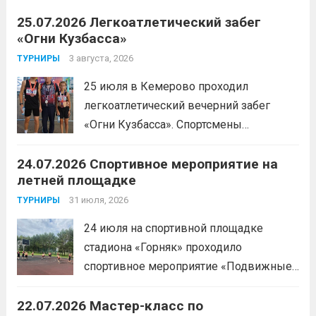
25.07.2026 Легкоатлетический забег
«Огни Кузбасса»
3 августа, 2026
ТУРНИРЫ
25 июля в Кемерово проходил
легкоатлетический вечерний забег
«Огни Кузбасса». Спортсмены
Спортивной школы имени Макарова
24.07.2026 Спортивное мероприятие на
приняли участие в забеге и заняли
летней площадке
следующие призовые места:1 место —
Шабалин Максим, Щербунова Милана,
31 июля, 2026
ТУРНИРЫ
Веселкина Ольга2 место — Романов
24 июля на спортивной площадке
Всеволод3 место — Табакова
стадиона «Горняк» проходило
Александра
Читать дальше
спортивное мероприятие «Подвижные
игры» среди спортсменов отделения
22.07.2026 Мастер-класс по
«хоккей».
Читать дальше