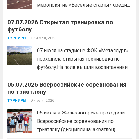
мероприятие «Веселые старты» среди
спортсменов отделения «хоккей с
07.07.2026 Открытая тренировка по
шайбой».Несмотря на
футболу
соревновательный характер
мероприятия, главной целью
17 июля, 2026
ТУРНИРЫ
организаторы ставили сплочение
07 июля на стадионе ФОК «Металлург»
коллектива и пропаганду здорового
проходила открытая тренировка по
образа жизни. По итогам прохождения
футболу.На поле вышли воспитанники
всех этапов участники
спортивной школы и любители футбола.
продемонстрировали...
Читать дальше
05.07.2026 Всероссийские соревнования
Участники отработали технику владения
по триатлону
мячом и сыграли несколько коротких
товарищеских матчей.
9 июля, 2026
Читать дальше
ТУРНИРЫ
05 июля в Железногорске проходили
Всероссийские соревнования по
триатлону (дисциплина: акватлон).
Воспитанник Спортивной школы имени