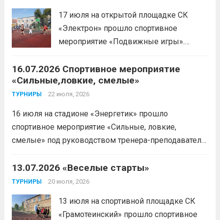
Леготин Анатолий Николаевич.
Читать
17 июля на открытой площадке СК
дальше
«Электрон» прошло спортивное
мероприятие «Подвижные игры».
Читать дальше
16.07.2026 Спортивное мероприятие
«Сильные,ловкие, смелые»
22 июля, 2026
ТУРНИРЫ
16 июля на стадионе «Энергетик» прошло
спортивное мероприятие «Сильные, ловкие,
смелые» под руководством тренера-преподавателя
отделения «лыжные гонки»Васильева Егора
Сергеевича. Участники продемонстрировали
13.07.2026 «Веселые старты»
скоростные качества, силовую выносливость и
20 июля, 2026
ТУРНИРЫ
координацию.
Читать дальше
13 июля на спортивной площадке СК
«Грамотеинский» прошло спортивное