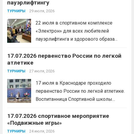
пауэрлифтингу
29 июля, 2026
ТУРНИРЫ
22 июля в спортивном комплексе
«Электрон» для всех любителей
пауэрлифтинга и здорового образа
жизни прошел открытый мастер-класс
17.07.2026 первенство России по легкой
с Анитой Андрюковой — мастером
атлетике
спорта по пауэрлифтингу, двукратной
победительницей первенства
27 июля, 2026
ТУРНИРЫ
России.Пауэрлифтинг часто
17 июля в Краснодаре проходило
воспринимается как спорт для
первенство России по легкой атлетике.
избранных, требующий исключительно
Воспитанница Спортивной школы
физической мощи. Однако...
Читать
имени Макарова, Шинкина Елизавета,
дальше
17.07.2026 спортивное мероприятие
заняла 1 место на дистанции 3000 м. с
«Подвижные игры»
результатом 10.01,78. Подготовил
спортсменку тренер-преподаватель
24 июля, 2026
ТУРНИРЫ