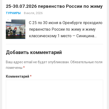
25-30.07.2026 первенство России по жиму
Макарова, Серов Станислав, занял 1
место. Подготовила спортсмена тренер-
8 июля, 2026
ТУРНИРЫ
преподаватель Веселкина Ольга
С 25 по 30 июня в Оренбурге проходило
Викторовна.
Читать дальше
первенство России по жиму и жиму
классическому.1 место — Синицина
Анастасия, Андрюкова Анита (тренер
Алсуфьев Ю.В.)3 место — Зайцев Иван
Добавить комментарий
(тренер Задорина Я.С.)
Читать дальше
Ваш адрес email не будет опубликован.
Обязательные поля
помечены
*
Комментарий
*