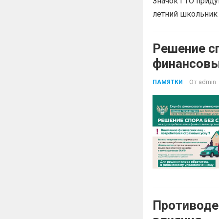
Значок ГТО приду
летний школьник 
Решение с
финансовы
От
admin
ПАМЯТКИ
Противоде