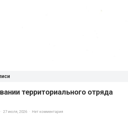
писи
вании территориального отряда
·
27 июля, 2026
·
Нет комментария