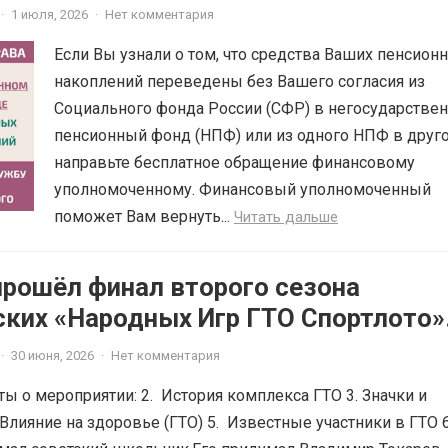
·
1 июля, 2026
·
Нет комментария
Если Вы узнали о том, что средства Ваших пенсион
накоплений переведены без Вашего согласия из
Социального фонда России (СФР) в негосударстве
пенсионный фонд (НПФ) или из одного НПФ в друго
направьте бесплатное обращение финансовому
уполномоченному. Финансовый уполномоченный
поможет Вам вернуть...
Читать дальше
прошёл финал второго сезона
ских «Народных Игр ГТО Спортлото»
·
30 июня, 2026
·
Нет комментария
ты о мероприятии: 2. История комплекса ГТО 3. Значки и
Влияние на здоровье (ГТО) 5. Известные участники в ГТО 6