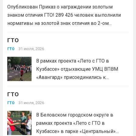
физических лиц «Росмолодёжь.Гранты
Опубликован Приказ о награждении золотым
1сезон»! Проект направлен на
знаком отличия ГТО! 289 426 человек выполнили
популяризацию Всероссийского
нормативы на золотой знак отличия во 2-ом
физкультурно-спортивного комплекса
квартале 2026 года! Всего с начала года более 1,7
«Готов к труду и...
Читать дальше
млн человек по всей стране проверили свои силы в
ГТО
испытаниях ГТО. Приказ...
Читать дальше
31 июля, 2026
ГТО
В рамках проекта «Лето с ГТО в
Кузбассе» отдыхающие УМЦ ВПВМ
«Авангард» присоединились к
спортивному движению! Выполнение
ГТО
нормативов стала для отдыхающих
«Авангарда» не просто проверкой
31 июля, 2026
ГТО
физической подготовки, а настоящим
В Беловском городском округе в
праздником спорта.Поддерживая друг
рамках проекта «Лето с ГТО в
друга, юноши и девушки показывают
Кузбассе» в парке «Центральный»
отличные результаты, подтверждая,...