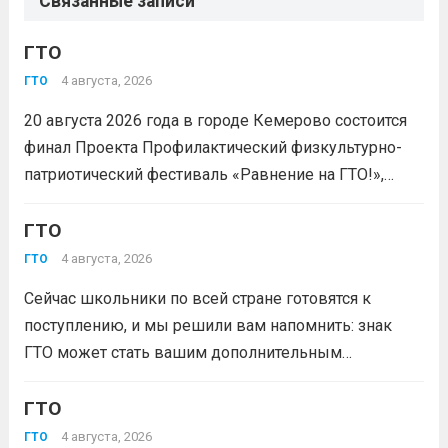
Связанные записи
ГТО
4 августа, 2026
ГТО
20 августа 2026 года в городе Кемерово состоится
финал Проекта Профилактический физкультурно-
патриотический фестиваль «Равнение на ГТО!»,
победителя грантового конкурса «Движение
Первых-2026».В мероприятии примут участие
ГТО
победители муниципального этапа проектной
4 августа, 2026
ГТО
активности из 31 муниципального образования
Сейчас школьники по всей стране готовятся к
Кузбасса.Состав команды 6 человек, 3 участника
поступлению, и мы решили вам напомнить: знак
из...
Читать дальше
ГТО может стать вашим дополнительным
преимуществом при подаче документов в вуз!
Многие университеты начисляют абитуриентам
ГТО
баллы за индивидуальные достижения — и знак
4 августа, 2026
ГТО