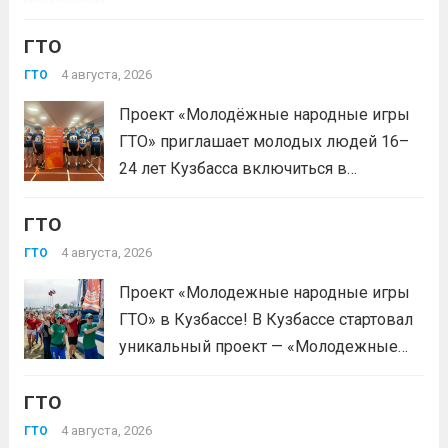
зарегистрироваться на сайте GTO.ru с
ГТО
подтверждением через Госуслуги.
выбери своё муниципальное
4 августа, 2026
ГТО
тестирование, подтверди запись и
Проект «Молодёжные народные игры
приходи на площадку. Возьми
ГТО» приглашает молодых людей 16–
документ, удостоверяющий личность,
24 лет Кузбасса включиться в
удобную спортивную форму и воду. На
системную физкультурную
каждой...
Читать дальше
ГТО
деятельность через серию
муниципальных и регионального
4 августа, 2026
ГТО
мероприятий. Это формат, где
Проект «Молодежные народные игры
нормативы комплекса ГТО сочетаются
ГТО» в Кузбассе! В Кузбассе стартовал
с народными играми, силовыми шоу и
уникальный проект — «Молодежные
инновационными надувными
народные игры ГТО», который стал
модулями: мастер‑классы по...
Читать
ГТО
победителем Всероссийского конкурса
дальше
молодежных проектов среди
4 августа, 2026
ГТО