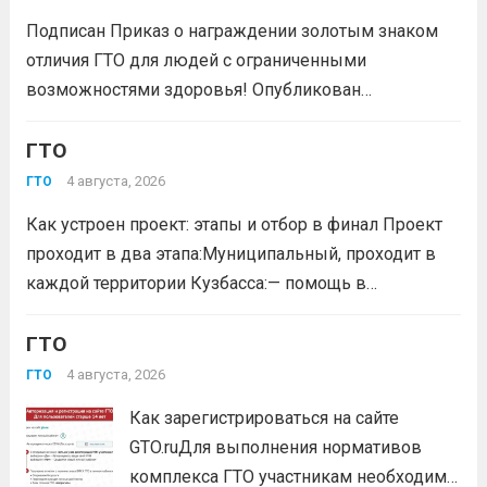
отличия комплекса «Готов к труду и...
Читать дальше
Подписан Приказ о награждении золотым знаком
отличия ГТО для людей с ограниченными
возможностями здоровья! Опубликован
официальный приказ Министерства спорта
Российской Федерации № 229 НГ от 22 июля 2026
ГТО
года. Документ утверждает список граждан,
4 августа, 2026
ГТО
удостоенных золотого знака отличия
Как устроен проект: этапы и отбор в финал Проект
Всероссийского физкультурно-спортивного
проходит в два этапа:Муниципальный, проходит в
комплекса...
Читать дальше
каждой территории Кузбасса:— помощь в
регистрации участников на сайте GTO.ru;— мастер-
класс по правильной технике выполнения
ГТО
нормативов комплекса ГТО;— тренировочные
4 августа, 2026
ГТО
мероприятия;— прием нормативов на знаки отличия...
Как зарегистрироваться на сайте
Читать дальше
GTO.ruДля выполнения нормативов
комплекса ГТО участникам необходимо