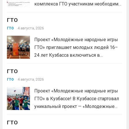
комплекса ГТО участникам необходимо
зарегистрироваться на сайте GTO.ru с
ГТО
подтверждением через Госуслуги.
выбери своё муниципальное
4 августа, 2026
ГТО
тестирование, подтверди запись и
Проект «Молодёжные народные игры
приходи на площадку. Возьми
ГТО» приглашает молодых людей 16–
документ, удостоверяющий личность,
24 лет Кузбасса включиться в
удобную спортивную форму и воду. На
системную физкультурную
каждой...
Читать дальше
ГТО
деятельность через серию
муниципальных и регионального
4 августа, 2026
ГТО
мероприятий. Это формат, где
Проект «Молодежные народные игры
нормативы комплекса ГТО сочетаются
ГТО» в Кузбассе! В Кузбассе стартовал
с народными играми, силовыми шоу и
уникальный проект — «Молодежные
инновационными надувными
народные игры ГТО», который стал
модулями: мастер‑классы по...
Читать
ГТО
победителем Всероссийского конкурса
дальше