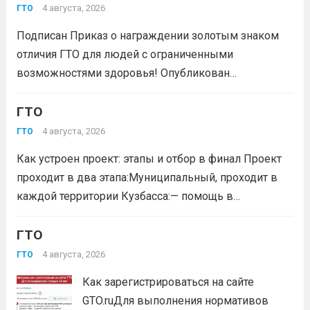
баллы за индивидуальные достижения — и знак
4 августа, 2026
ГТО
отличия комплекса «Готов к труду и...
Читать дальше
Подписан Приказ о награждении золотым знаком
отличия ГТО для людей с ограниченными
возможностями здоровья! Опубликован
официальный приказ Министерства спорта
Российской Федерации № 229 НГ от 22 июля 2026
ГТО
года. Документ утверждает список граждан,
4 августа, 2026
ГТО
удостоенных золотого знака отличия
Как устроен проект: этапы и отбор в финал Проект
Всероссийского физкультурно-спортивного
проходит в два этапа:Муниципальный, проходит в
комплекса...
Читать дальше
каждой территории Кузбасса:— помощь в
регистрации участников на сайте GTO.ru;— мастер-
класс по правильной технике выполнения
ГТО
нормативов комплекса ГТО;— тренировочные
4 августа, 2026
ГТО
мероприятия;— прием нормативов на знаки отличия...
Как зарегистрироваться на сайте
Читать дальше
GTO.ruДля выполнения нормативов