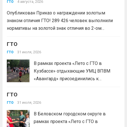
молодежных проектов среди
4 августа, 2026
ГТО
физических лиц «Росмолодёжь.Гранты
Опубликован Приказ о награждении золотым
1сезон»! Проект направлен на
знаком отличия ГТО! 289 426 человек выполнили
популяризацию Всероссийского
нормативы на золотой знак отличия во 2-ом
физкультурно-спортивного комплекса
квартале 2026 года! Всего с начала года более 1,7
«Готов к труду и...
Читать дальше
млн человек по всей стране проверили свои силы в
ГТО
испытаниях ГТО. Приказ...
Читать дальше
31 июля, 2026
ГТО
В рамках проекта «Лето с ГТО в
Кузбассе» отдыхающие УМЦ ВПВМ
«Авангард» присоединились к
спортивному движению! Выполнение
ГТО
нормативов стала для отдыхающих
«Авангарда» не просто проверкой
31 июля, 2026
ГТО
физической подготовки, а настоящим
В Беловском городском округе в
праздником спорта.Поддерживая друг
рамках проекта «Лето с ГТО в
друга, юноши и девушки показывают