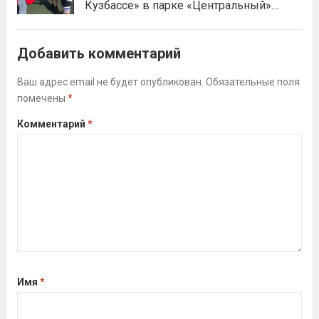
Кузбассе» в парке «Центральный»
отличные результаты, подтверждая,...
работала летняя площадка
Читать дальше
Всероссийского физкультурно-
Добавить комментарий
спортивного комплекса «Готов к труду
и обороне» (ГТО)!Все желающие
Ваш адрес email не будет опубликован.
Обязательные поля
помечены
*
проверили свои возможности в
выполнении нормативов ВФСК ГТО️⁣⁣⠀Те,
Комментарий
*
кто показал результаты, близкие...
Читать дальше
Имя
*