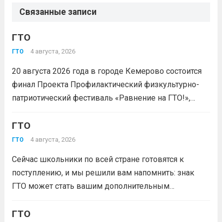
Связанные записи
ГТО
4 августа, 2026
ГТО
20 августа 2026 года в городе Кемерово состоится
финал Проекта Профилактический физкультурно-
патриотический фестиваль «Равнение на ГТО!»,
победителя грантового конкурса «Движение
Первых-2026».В мероприятии примут участие
ГТО
победители муниципального этапа проектной
4 августа, 2026
ГТО
активности из 31 муниципального образования
Сейчас школьники по всей стране готовятся к
Кузбасса.Состав команды 6 человек, 3 участника
поступлению, и мы решили вам напомнить: знак
из...
Читать дальше
ГТО может стать вашим дополнительным
преимуществом при подаче документов в вуз!
Многие университеты начисляют абитуриентам
ГТО