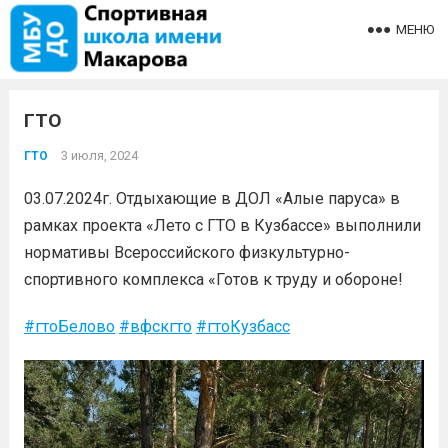
МЕНЮ
ГТО
3 июля, 2024
ГТО
03.07.2024г. Отдыхающие в ДОЛ «Алые паруса» в
рамках проекта «Лето с ГТО в Кузбассе» выполнили
нормативы Всероссийского физкультурно-
спортивного комплекса «Готов к труду и обороне!
#гтоБелово
#вфскгто
#гтоКузбасс
⁣⁣