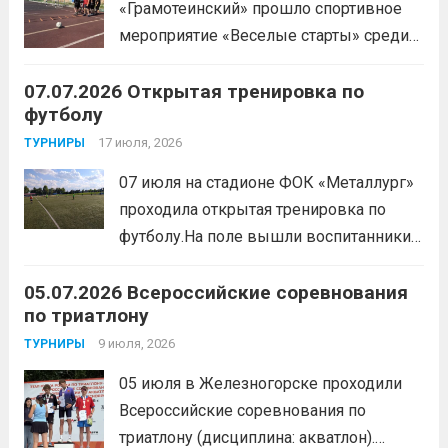
«Грамотеинский» прошло спортивное
мероприятие «Веселые старты» среди
спортсменов отделения «хоккей с
07.07.2026 Открытая тренировка по
шайбой».Несмотря на
футболу
соревновательный характер
мероприятия, главной целью
17 июля, 2026
ТУРНИРЫ
организаторы ставили сплочение
07 июля на стадионе ФОК «Металлург»
коллектива и пропаганду здорового
проходила открытая тренировка по
образа жизни. По итогам прохождения
футболу.На поле вышли воспитанники
всех этапов участники
спортивной школы и любители футбола.
продемонстрировали...
Читать дальше
05.07.2026 Всероссийские соревнования
Участники отработали технику владения
по триатлону
мячом и сыграли несколько коротких
товарищеских матчей.
9 июля, 2026
Читать дальше
ТУРНИРЫ
05 июля в Железногорске проходили
Всероссийские соревнования по
триатлону (дисциплина: акватлон).