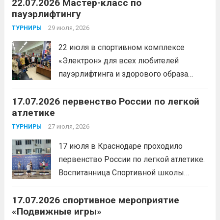
22.07.2026 Мастер-класс по
«хоккей».
Читать дальше
пауэрлифтингу
29 июля, 2026
ТУРНИРЫ
22 июля в спортивном комплексе
«Электрон» для всех любителей
пауэрлифтинга и здорового образа
жизни прошел открытый мастер-класс
17.07.2026 первенство России по легкой
с Анитой Андрюковой — мастером
атлетике
спорта по пауэрлифтингу, двукратной
победительницей первенства
27 июля, 2026
ТУРНИРЫ
России.Пауэрлифтинг часто
17 июля в Краснодаре проходило
воспринимается как спорт для
первенство России по легкой атлетике.
избранных, требующий исключительно
Воспитанница Спортивной школы
физической мощи. Однако...
Читать
имени Макарова, Шинкина Елизавета,
дальше
17.07.2026 спортивное мероприятие
заняла 1 место на дистанции 3000 м. с
«Подвижные игры»
результатом 10.01,78. Подготовил