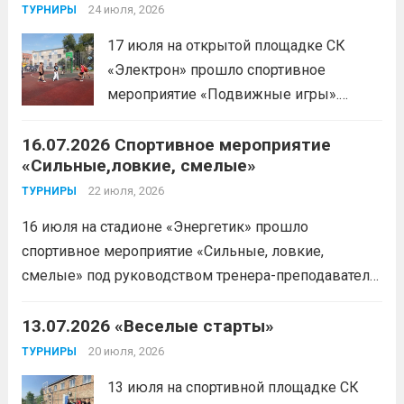
спортсменку тренер-преподаватель
24 июля, 2026
ТУРНИРЫ
Леготин Анатолий Николаевич.
Читать
17 июля на открытой площадке СК
дальше
«Электрон» прошло спортивное
мероприятие «Подвижные игры».
Читать дальше
16.07.2026 Спортивное мероприятие
«Сильные,ловкие, смелые»
22 июля, 2026
ТУРНИРЫ
16 июля на стадионе «Энергетик» прошло
спортивное мероприятие «Сильные, ловкие,
смелые» под руководством тренера-преподавателя
отделения «лыжные гонки»Васильева Егора
Сергеевича. Участники продемонстрировали
13.07.2026 «Веселые старты»
скоростные качества, силовую выносливость и
20 июля, 2026
ТУРНИРЫ
координацию.
Читать дальше
13 июля на спортивной площадке СК