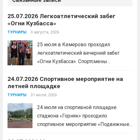
25.07.2026 Легкоатлетический забег
«Огни Кузбасса»
3 августа, 2026
ТУРНИРЫ
25 июля в Кемерово проходил
легкоатлетический вечерний забег
«Огни Кузбасса». Спортсмены
Спортивной школы имени Макарова
24.07.2026 Спортивное мероприятие на
приняли участие в забеге и заняли
летней площадке
следующие призовые места:1 место —
Шабалин Максим, Щербунова Милана,
31 июля, 2026
ТУРНИРЫ
Веселкина Ольга2 место — Романов
24 июля на спортивной площадке
Всеволод3 место — Табакова
стадиона «Горняк» проходило
Александра
Читать дальше
спортивное мероприятие «Подвижные
игры» среди спортсменов отделения