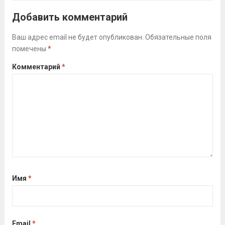
Алсуфьев Ю.В.)3 место — Зайцев Иван
Добавить комментарий
(тренер Задорина Я.С.)
Читать дальше
Ваш адрес email не будет опубликован.
Обязательные поля
помечены
*
Комментарий
*
Имя
*
Email
*