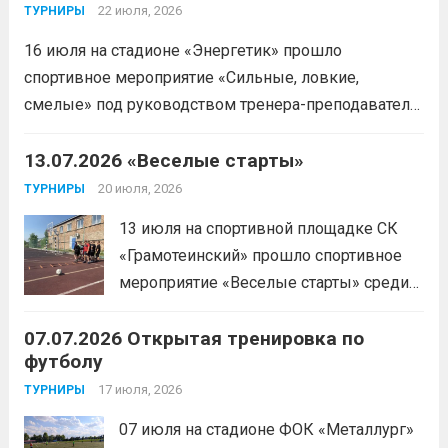
22 июля, 2026
ТУРНИРЫ
16 июля на стадионе «Энергетик» прошло
спортивное мероприятие «Сильные, ловкие,
смелые» под руководством тренера-преподавателя
отделения «лыжные гонки»Васильева Егора
Сергеевича. Участники продемонстрировали
13.07.2026 «Веселые старты»
скоростные качества, силовую выносливость и
20 июля, 2026
ТУРНИРЫ
координацию.
Читать дальше
13 июля на спортивной площадке СК
«Грамотеинский» прошло спортивное
мероприятие «Веселые старты» среди
спортсменов отделения «хоккей с
07.07.2026 Открытая тренировка по
шайбой».Несмотря на
футболу
соревновательный характер
мероприятия, главной целью
17 июля, 2026
ТУРНИРЫ
организаторы ставили сплочение
07 июля на стадионе ФОК «Металлург»
коллектива и пропаганду здорового