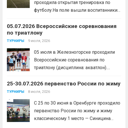
проходила открытая тренировка по
образа жизни. По итогам прохождения
футболу.На поле вышли воспитанники
всех этапов участники
спортивной школы и любители футбола.
продемонстрировали...
Читать дальше
05.07.2026 Всероссийские соревнования
Участники отработали технику владения
по триатлону
мячом и сыграли несколько коротких
товарищеских матчей.
9 июля, 2026
Читать дальше
ТУРНИРЫ
05 июля в Железногорске проходили
Всероссийские соревнования по
триатлону (дисциплина: акватлон).
Воспитанник Спортивной школы имени
25-30.07.2026 первенство России по жиму
Макарова, Серов Станислав, занял 1
место. Подготовила спортсмена тренер-
8 июля, 2026
ТУРНИРЫ
преподаватель Веселкина Ольга
С 25 по 30 июня в Оренбурге проходило
Викторовна.
Читать дальше
первенство России по жиму и жиму
классическому.1 место — Синицина
Анастасия, Андрюкова Анита (тренер