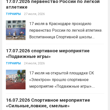
17.07.2026 первенство России по легкой
с Анитой Андрюковой — мастером
атлетике
спорта по пауэрлифтингу, двукратной
победительницей первенства
27 июля, 2026
ТУРНИРЫ
России.Пауэрлифтинг часто
17 июля в Краснодаре проходило
воспринимается как спорт для
первенство России по легкой атлетике.
избранных, требующий исключительно
Воспитанница Спортивной школы
физической мощи. Однако...
Читать
имени Макарова, Шинкина Елизавета,
дальше
17.07.2026 спортивное мероприятие
заняла 1 место на дистанции 3000 м. с
«Подвижные игры»
результатом 10.01,78. Подготовил
спортсменку тренер-преподаватель
24 июля, 2026
ТУРНИРЫ
Леготин Анатолий Николаевич.
Читать
17 июля на открытой площадке СК
дальше
«Электрон» прошло спортивное
мероприятие «Подвижные игры».
Читать дальше
16.07.2026 Спортивное мероприятие
«Сильные,ловкие, смелые»