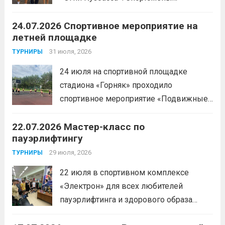
Спортивной школы имени Макарова
24.07.2026 Спортивное мероприятие на
приняли участие в забеге и заняли
летней площадке
следующие призовые места:1 место —
Шабалин Максим, Щербунова Милана,
31 июля, 2026
ТУРНИРЫ
Веселкина Ольга2 место — Романов
24 июля на спортивной площадке
Всеволод3 место — Табакова
стадиона «Горняк» проходило
Александра
Читать дальше
спортивное мероприятие «Подвижные
игры» среди спортсменов отделения
22.07.2026 Мастер-класс по
«хоккей».
Читать дальше
пауэрлифтингу
29 июля, 2026
ТУРНИРЫ
22 июля в спортивном комплексе
«Электрон» для всех любителей
пауэрлифтинга и здорового образа
жизни прошел открытый мастер-класс