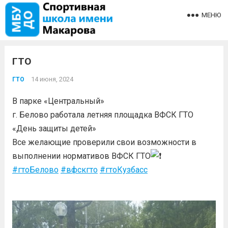
МЕНЮ
ГТО
14 июня, 2024
ГТО
В парке «Центральный»
г. Белово работала летняя площадка ВФСК ГТО
«День защиты детей»
Все желающие проверили свои возможности в
выполнении нормативов ВФСК ГТО
⁣⁣⠀
#гтоБелово
#вфскгто
#гтоКузбасс
⁣
⁣⁣⠀