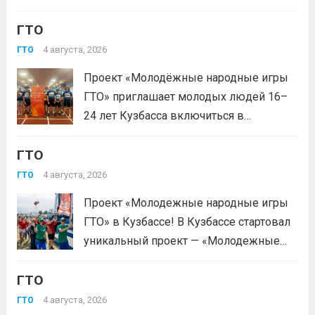
зарегистрироваться на сайте GTO.ru с
ГТО
подтверждением через Госуслуги.
выбери своё муниципальное
4 августа, 2026
ГТО
тестирование, подтверди запись и
Проект «Молодёжные народные игры
приходи на площадку. Возьми
ГТО» приглашает молодых людей 16–
документ, удостоверяющий личность,
24 лет Кузбасса включиться в
удобную спортивную форму и воду. На
системную физкультурную
каждой...
Читать дальше
ГТО
деятельность через серию
муниципальных и регионального
4 августа, 2026
ГТО
мероприятий. Это формат, где
Проект «Молодежные народные игры
нормативы комплекса ГТО сочетаются
ГТО» в Кузбассе! В Кузбассе стартовал
с народными играми, силовыми шоу и
уникальный проект — «Молодежные
инновационными надувными
народные игры ГТО», который стал
модулями: мастер‑классы по...
Читать
ГТО
победителем Всероссийского конкурса
дальше
молодежных проектов среди
4 августа, 2026
ГТО