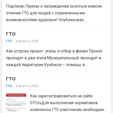
отличия комплекса «Готов к труду и...
Читать дальше
Подписан Приказ о награждении золотым знаком
отличия ГТО для людей с ограниченными
возможностями здоровья! Опубликован
официальный приказ Министерства спорта
Российской Федерации № 229 НГ от 22 июля 2026
ГТО
года. Документ утверждает список граждан,
4 августа, 2026
ГТО
удостоенных золотого знака отличия
Как устроен проект: этапы и отбор в финал Проект
Всероссийского физкультурно-спортивного
проходит в два этапа:Муниципальный, проходит в
комплекса...
Читать дальше
каждой территории Кузбасса:— помощь в
регистрации участников на сайте GTO.ru;— мастер-
класс по правильной технике выполнения
ГТО
нормативов комплекса ГТО;— тренировочные
4 августа, 2026
ГТО
мероприятия;— прием нормативов на знаки отличия...
Как зарегистрироваться на сайте
Читать дальше
GTO.ruДля выполнения нормативов
комплекса ГТО участникам необходимо