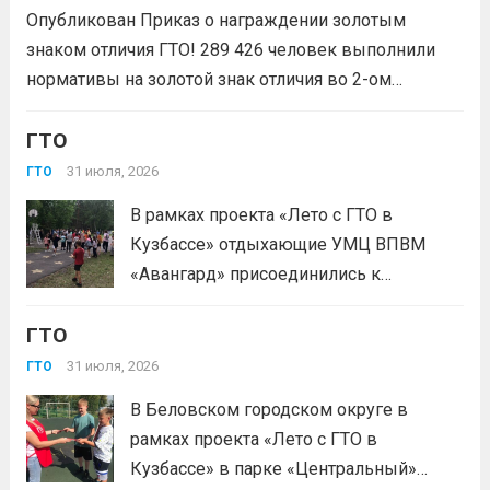
физических лиц «Росмолодёжь.Гранты
Опубликован Приказ о награждении золотым
1сезон»! Проект направлен на
знаком отличия ГТО! 289 426 человек выполнили
популяризацию Всероссийского
нормативы на золотой знак отличия во 2-ом
физкультурно-спортивного комплекса
квартале 2026 года! Всего с начала года более 1,7
«Готов к труду и...
Читать дальше
млн человек по всей стране проверили свои силы в
ГТО
испытаниях ГТО. Приказ...
Читать дальше
31 июля, 2026
ГТО
В рамках проекта «Лето с ГТО в
Кузбассе» отдыхающие УМЦ ВПВМ
«Авангард» присоединились к
спортивному движению! Выполнение
ГТО
нормативов стала для отдыхающих
«Авангарда» не просто проверкой
31 июля, 2026
ГТО
физической подготовки, а настоящим
В Беловском городском округе в
праздником спорта.Поддерживая друг
рамках проекта «Лето с ГТО в
друга, юноши и девушки показывают
Кузбассе» в парке «Центральный»
отличные результаты, подтверждая,...