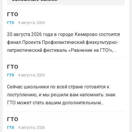
ГТО
4 августа, 2026
ГТО
20 августа 2026 года в городе Кемерово состоится
финал Проекта Профилактический физкультурно-
патриотический фестиваль «Равнение на ГТО!»,
победителя грантового конкурса «Движение
Первых-2026».В мероприятии примут участие
ГТО
победители муниципального этапа проектной
4 августа, 2026
ГТО
активности из 31 муниципального образования
Сейчас школьники по всей стране готовятся к
Кузбасса.Состав команды 6 человек, 3 участника
поступлению, и мы решили вам напомнить: знак
из...
Читать дальше
ГТО может стать вашим дополнительным
преимуществом при подаче документов в вуз!
Многие университеты начисляют абитуриентам
ГТО
баллы за индивидуальные достижения — и знак
4 августа, 2026
ГТО