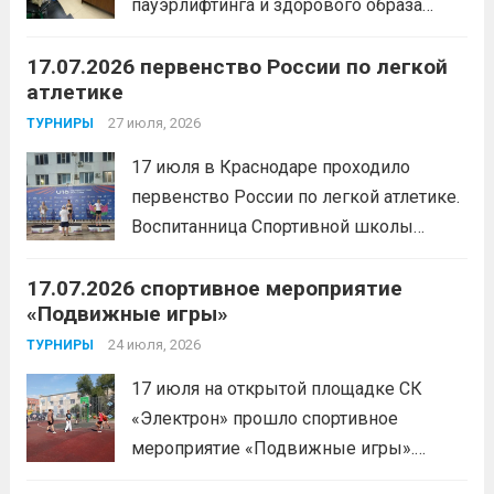
пауэрлифтинга и здорового образа
жизни прошел открытый мастер-класс
17.07.2026 первенство России по легкой
с Анитой Андрюковой — мастером
атлетике
спорта по пауэрлифтингу, двукратной
победительницей первенства
27 июля, 2026
ТУРНИРЫ
России.Пауэрлифтинг часто
17 июля в Краснодаре проходило
воспринимается как спорт для
первенство России по легкой атлетике.
избранных, требующий исключительно
Воспитанница Спортивной школы
физической мощи. Однако...
Читать
имени Макарова, Шинкина Елизавета,
дальше
17.07.2026 спортивное мероприятие
заняла 1 место на дистанции 3000 м. с
«Подвижные игры»
результатом 10.01,78. Подготовил
спортсменку тренер-преподаватель
24 июля, 2026
ТУРНИРЫ
Леготин Анатолий Николаевич.
Читать
17 июля на открытой площадке СК
дальше
«Электрон» прошло спортивное
мероприятие «Подвижные игры».
Читать дальше