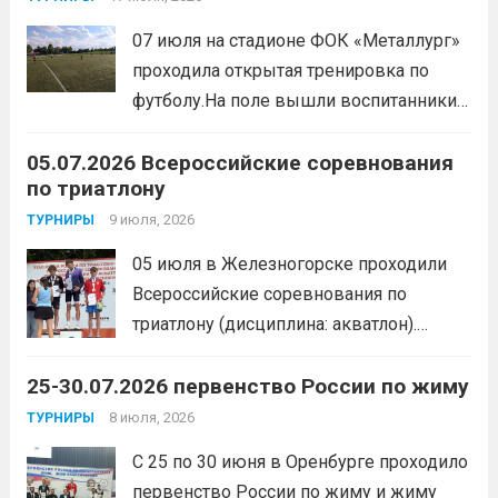
организаторы ставили сплочение
07 июля на стадионе ФОК «Металлург»
коллектива и пропаганду здорового
проходила открытая тренировка по
образа жизни. По итогам прохождения
футболу.На поле вышли воспитанники
всех этапов участники
спортивной школы и любители футбола.
продемонстрировали...
Читать дальше
05.07.2026 Всероссийские соревнования
Участники отработали технику владения
по триатлону
мячом и сыграли несколько коротких
товарищеских матчей.
9 июля, 2026
Читать дальше
ТУРНИРЫ
05 июля в Железногорске проходили
Всероссийские соревнования по
триатлону (дисциплина: акватлон).
Воспитанник Спортивной школы имени
25-30.07.2026 первенство России по жиму
Макарова, Серов Станислав, занял 1
место. Подготовила спортсмена тренер-
8 июля, 2026
ТУРНИРЫ
преподаватель Веселкина Ольга
С 25 по 30 июня в Оренбурге проходило
Викторовна.
Читать дальше
первенство России по жиму и жиму