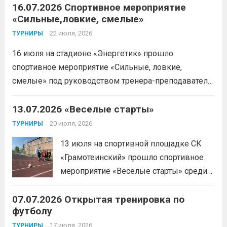
16.07.2026 Спортивное мероприятие
«Сильные,ловкие, смелые»
22 июля, 2026
ТУРНИРЫ
16 июля на стадионе «Энергетик» прошло
спортивное мероприятие «Сильные, ловкие,
смелые» под руководством тренера-преподавателя
отделения «лыжные гонки»Васильева Егора
Сергеевича. Участники продемонстрировали
13.07.2026 «Веселые старты»
скоростные качества, силовую выносливость и
20 июля, 2026
ТУРНИРЫ
координацию.
Читать дальше
13 июля на спортивной площадке СК
«Грамотеинский» прошло спортивное
мероприятие «Веселые старты» среди
спортсменов отделения «хоккей с
07.07.2026 Открытая тренировка по
шайбой».Несмотря на
футболу
соревновательный характер
мероприятия, главной целью
17 июля, 2026
ТУРНИРЫ