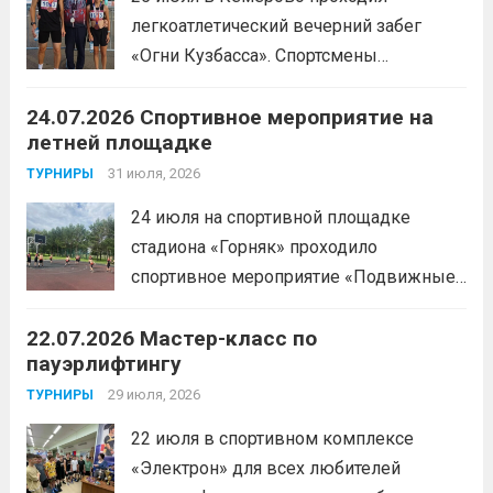
легкоатлетический вечерний забег
«Огни Кузбасса». Спортсмены
Спортивной школы имени Макарова
24.07.2026 Спортивное мероприятие на
приняли участие в забеге и заняли
летней площадке
следующие призовые места:1 место —
Шабалин Максим, Щербунова Милана,
31 июля, 2026
ТУРНИРЫ
Веселкина Ольга2 место — Романов
24 июля на спортивной площадке
Всеволод3 место — Табакова
стадиона «Горняк» проходило
Александра
Читать дальше
спортивное мероприятие «Подвижные
игры» среди спортсменов отделения
22.07.2026 Мастер-класс по
«хоккей».
Читать дальше
пауэрлифтингу
29 июля, 2026
ТУРНИРЫ
22 июля в спортивном комплексе
«Электрон» для всех любителей