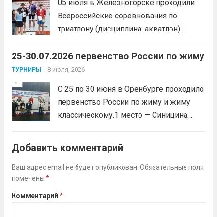
05 июля в Железногорске проходили
Всероссийские соревнования по
триатлону (дисциплина: акватлон).
Воспитанник Спортивной школы имени
25-30.07.2026 первенство России по жиму
Макарова, Серов Станислав, занял 1
место. Подготовила спортсмена тренер-
8 июля, 2026
ТУРНИРЫ
преподаватель Веселкина Ольга
С 25 по 30 июня в Оренбурге проходило
Викторовна.
Читать дальше
первенство России по жиму и жиму
классическому.1 место — Синицина
Анастасия, Андрюкова Анита (тренер
Алсуфьев Ю.В.)3 место — Зайцев Иван
Добавить комментарий
(тренер Задорина Я.С.)
Читать дальше
Ваш адрес email не будет опубликован.
Обязательные поля
помечены
*
Комментарий
*