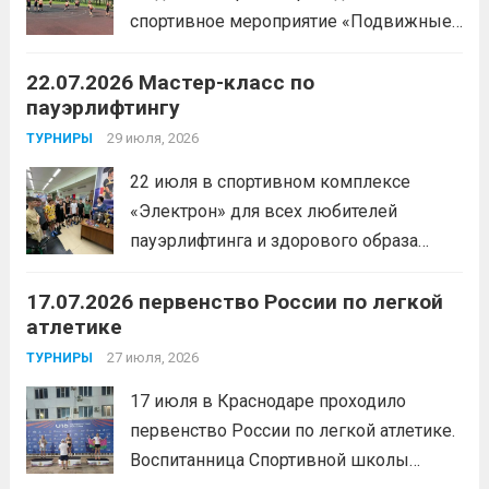
Александра
Читать дальше
спортивное мероприятие «Подвижные
игры» среди спортсменов отделения
22.07.2026 Мастер-класс по
«хоккей».
Читать дальше
пауэрлифтингу
29 июля, 2026
ТУРНИРЫ
22 июля в спортивном комплексе
«Электрон» для всех любителей
пауэрлифтинга и здорового образа
жизни прошел открытый мастер-класс
17.07.2026 первенство России по легкой
с Анитой Андрюковой — мастером
атлетике
спорта по пауэрлифтингу, двукратной
победительницей первенства
27 июля, 2026
ТУРНИРЫ
России.Пауэрлифтинг часто
17 июля в Краснодаре проходило
воспринимается как спорт для
первенство России по легкой атлетике.
избранных, требующий исключительно
Воспитанница Спортивной школы
физической мощи. Однако...
Читать