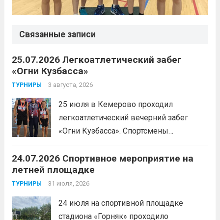
Связанные записи
25.07.2026 Легкоатлетический забег
«Огни Кузбасса»
3 августа, 2026
ТУРНИРЫ
25 июля в Кемерово проходил
легкоатлетический вечерний забег
«Огни Кузбасса». Спортсмены
Спортивной школы имени Макарова
24.07.2026 Спортивное мероприятие на
приняли участие в забеге и заняли
летней площадке
следующие призовые места:1 место —
Шабалин Максим, Щербунова Милана,
31 июля, 2026
ТУРНИРЫ
Веселкина Ольга2 место — Романов
24 июля на спортивной площадке
Всеволод3 место — Табакова
стадиона «Горняк» проходило