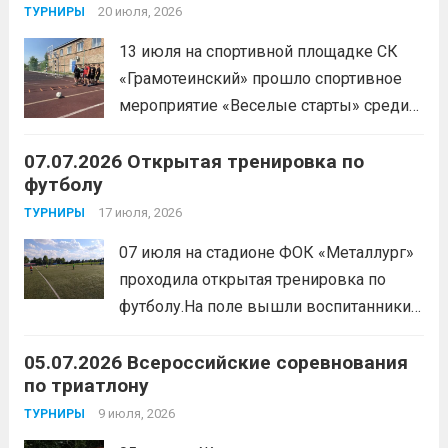
скоростные качества, силовую выносливость и
20 июля, 2026
ТУРНИРЫ
координацию.
Читать дальше
13 июля на спортивной площадке СК
«Грамотеинский» прошло спортивное
мероприятие «Веселые старты» среди
спортсменов отделения «хоккей с
07.07.2026 Открытая тренировка по
шайбой».Несмотря на
футболу
соревновательный характер
мероприятия, главной целью
17 июля, 2026
ТУРНИРЫ
организаторы ставили сплочение
07 июля на стадионе ФОК «Металлург»
коллектива и пропаганду здорового
проходила открытая тренировка по
образа жизни. По итогам прохождения
футболу.На поле вышли воспитанники
всех этапов участники
спортивной школы и любители футбола.
продемонстрировали...
Читать дальше
05.07.2026 Всероссийские соревнования
Участники отработали технику владения
по триатлону
мячом и сыграли несколько коротких
товарищеских матчей.
9 июля, 2026
Читать дальше
ТУРНИРЫ