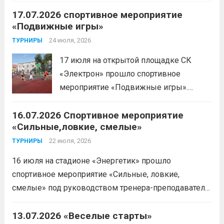
имени Макарова, Шинкина Елизавета,
дальше
17.07.2026 спортивное мероприятие
заняла 1 место на дистанции 3000 м. с
«Подвижные игры»
результатом 10.01,78. Подготовил
спортсменку тренер-преподаватель
24 июля, 2026
ТУРНИРЫ
Леготин Анатолий Николаевич.
Читать
17 июля на открытой площадке СК
дальше
«Электрон» прошло спортивное
мероприятие «Подвижные игры».
Читать дальше
16.07.2026 Спортивное мероприятие
«Сильные,ловкие, смелые»
22 июля, 2026
ТУРНИРЫ
16 июля на стадионе «Энергетик» прошло
спортивное мероприятие «Сильные, ловкие,
смелые» под руководством тренера-преподавателя
отделения «лыжные гонки»Васильева Егора
Сергеевича. Участники продемонстрировали
13.07.2026 «Веселые старты»