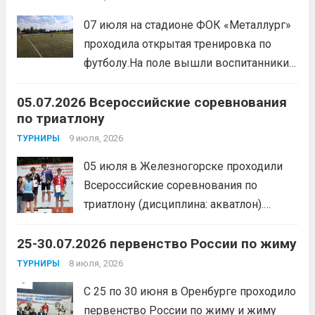
организаторы ставили сплочение
07 июля на стадионе ФОК «Металлург»
коллектива и пропаганду здорового
проходила открытая тренировка по
образа жизни. По итогам прохождения
футболу.На поле вышли воспитанники
всех этапов участники
спортивной школы и любители футбола.
продемонстрировали...
Читать дальше
05.07.2026 Всероссийские соревнования
Участники отработали технику владения
по триатлону
мячом и сыграли несколько коротких
товарищеских матчей.
9 июля, 2026
Читать дальше
ТУРНИРЫ
05 июля в Железногорске проходили
Всероссийские соревнования по
триатлону (дисциплина: акватлон).
Воспитанник Спортивной школы имени
25-30.07.2026 первенство России по жиму
Макарова, Серов Станислав, занял 1
место. Подготовила спортсмена тренер-
8 июля, 2026
ТУРНИРЫ
преподаватель Веселкина Ольга
С 25 по 30 июня в Оренбурге проходило
Викторовна.
Читать дальше
первенство России по жиму и жиму