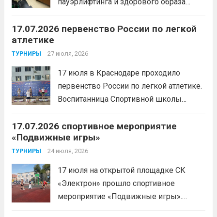
пауэрлифтинга и здорового образа
жизни прошел открытый мастер-класс
17.07.2026 первенство России по легкой
с Анитой Андрюковой — мастером
атлетике
спорта по пауэрлифтингу, двукратной
победительницей первенства
27 июля, 2026
ТУРНИРЫ
России.Пауэрлифтинг часто
17 июля в Краснодаре проходило
воспринимается как спорт для
первенство России по легкой атлетике.
избранных, требующий исключительно
Воспитанница Спортивной школы
физической мощи. Однако...
Читать
имени Макарова, Шинкина Елизавета,
дальше
17.07.2026 спортивное мероприятие
заняла 1 место на дистанции 3000 м. с
«Подвижные игры»
результатом 10.01,78. Подготовил
спортсменку тренер-преподаватель
24 июля, 2026
ТУРНИРЫ
Леготин Анатолий Николаевич.
Читать
17 июля на открытой площадке СК
дальше
«Электрон» прошло спортивное
мероприятие «Подвижные игры».
Читать дальше