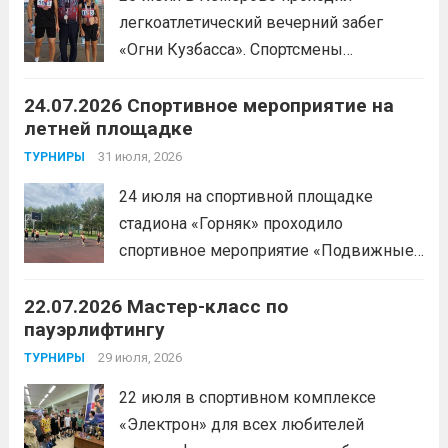
легкоатлетический вечерний забег
«Огни Кузбасса». Спортсмены
Спортивной школы имени Макарова
24.07.2026 Спортивное мероприятие на
приняли участие в забеге и заняли
летней площадке
следующие призовые места:1 место —
Шабалин Максим, Щербунова Милана,
31 июля, 2026
ТУРНИРЫ
Веселкина Ольга2 место — Романов
24 июля на спортивной площадке
Всеволод3 место — Табакова
стадиона «Горняк» проходило
Александра
Читать дальше
спортивное мероприятие «Подвижные
игры» среди спортсменов отделения
22.07.2026 Мастер-класс по
«хоккей».
Читать дальше
пауэрлифтингу
29 июля, 2026
ТУРНИРЫ
22 июля в спортивном комплексе
«Электрон» для всех любителей