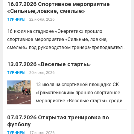
16.07.2026 Спортивное мероприятие
«Сильные,ловкие, смелые»
22 июля, 2026
ТУРНИРЫ
16 июля на стадионе «Энергетик» прошло
спортивное мероприятие «Сильные, ловкие,
смелые» под руководством тренера-преподавателя
отделения «лыжные гонки»Васильева Егора
Сергеевича. Участники продемонстрировали
13.07.2026 «Веселые старты»
скоростные качества, силовую выносливость и
20 июля, 2026
ТУРНИРЫ
координацию.
Читать дальше
13 июля на спортивной площадке СК
«Грамотеинский» прошло спортивное
мероприятие «Веселые старты» среди
спортсменов отделения «хоккей с
07.07.2026 Открытая тренировка по
шайбой».Несмотря на
футболу
соревновательный характер
мероприятия, главной целью
17 июля, 2026
ТУРНИРЫ