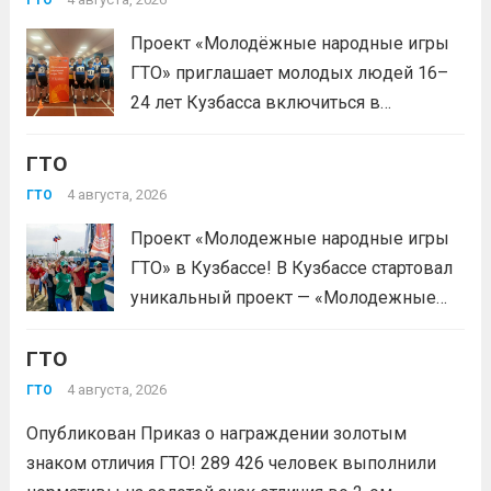
ГТО
тестирование, подтверди запись и
Проект «Молодёжные народные игры
приходи на площадку. Возьми
ГТО» приглашает молодых людей 16–
документ, удостоверяющий личность,
24 лет Кузбасса включиться в
удобную спортивную форму и воду. На
системную физкультурную
каждой...
Читать дальше
ГТО
деятельность через серию
муниципальных и регионального
4 августа, 2026
ГТО
мероприятий. Это формат, где
Проект «Молодежные народные игры
нормативы комплекса ГТО сочетаются
ГТО» в Кузбассе! В Кузбассе стартовал
с народными играми, силовыми шоу и
уникальный проект — «Молодежные
инновационными надувными
народные игры ГТО», который стал
модулями: мастер‑классы по...
Читать
ГТО
победителем Всероссийского конкурса
дальше
молодежных проектов среди
4 августа, 2026
ГТО
физических лиц «Росмолодёжь.Гранты
Опубликован Приказ о награждении золотым
1сезон»! Проект направлен на
знаком отличия ГТО! 289 426 человек выполнили
популяризацию Всероссийского