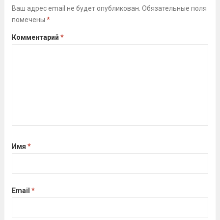
и обороне» (ГТО)!Все желающие
Ваш адрес email не будет опубликован.
Обязательные поля
помечены
*
проверили свои возможности в
выполнении нормативов ВФСК ГТО️⁣⁣⠀Те,
Комментарий
*
кто показал результаты, близкие...
Читать дальше
Имя
*
Email
*