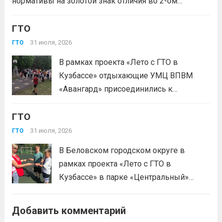
нормативы на золотой знак отличия во 2-ом
физкультурно-спортивного комплекса
квартале 2026 года! Всего с начала года более 1,7
«Готов к труду и...
Читать дальше
млн человек по всей стране проверили свои силы в
ГТО
испытаниях ГТО. Приказ...
Читать дальше
31 июля, 2026
ГТО
В рамках проекта «Лето с ГТО в
Кузбассе» отдыхающие УМЦ ВПВМ
«Авангард» присоединились к
спортивному движению! Выполнение
ГТО
нормативов стала для отдыхающих
«Авангарда» не просто проверкой
31 июля, 2026
ГТО
физической подготовки, а настоящим
В Беловском городском округе в
праздником спорта.Поддерживая друг
рамках проекта «Лето с ГТО в
друга, юноши и девушки показывают
Кузбассе» в парке «Центральный»
отличные результаты, подтверждая,...
работала летняя площадка
Читать дальше
Всероссийского физкультурно-
Добавить комментарий
спортивного комплекса «Готов к труду