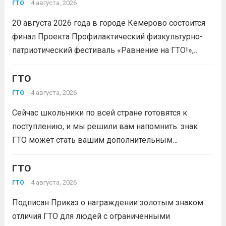
4 августа, 2026
ГТО
20 августа 2026 года в городе Кемерово состоится
финал Проекта Профилактический физкультурно-
патриотический фестиваль «Равнение на ГТО!»,
победителя грантового конкурса «Движение
Первых-2026».В мероприятии примут участие
ГТО
победители муниципального этапа проектной
4 августа, 2026
ГТО
активности из 31 муниципального образования
Сейчас школьники по всей стране готовятся к
Кузбасса.Состав команды 6 человек, 3 участника
поступлению, и мы решили вам напомнить: знак
из...
Читать дальше
ГТО может стать вашим дополнительным
преимуществом при подаче документов в вуз!
Многие университеты начисляют абитуриентам
ГТО
баллы за индивидуальные достижения — и знак
4 августа, 2026
ГТО
отличия комплекса «Готов к труду и...
Читать дальше
Подписан Приказ о награждении золотым знаком
отличия ГТО для людей с ограниченными