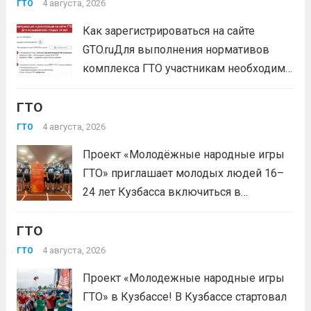
нормативов комплекса ГТО;— тренировочные
4 августа, 2026
ГТО
мероприятия;— прием нормативов на знаки отличия...
Как зарегистрироваться на сайте
Читать дальше
GTO.ruДля выполнения нормативов
комплекса ГТО участникам необходимо
зарегистрироваться на сайте GTO.ru с
ГТО
подтверждением через Госуслуги.
выбери своё муниципальное
4 августа, 2026
ГТО
тестирование, подтверди запись и
Проект «Молодёжные народные игры
приходи на площадку. Возьми
ГТО» приглашает молодых людей 16–
документ, удостоверяющий личность,
24 лет Кузбасса включиться в
удобную спортивную форму и воду. На
системную физкультурную
каждой...
Читать дальше
ГТО
деятельность через серию
муниципальных и регионального
4 августа, 2026
ГТО
мероприятий. Это формат, где
Проект «Молодежные народные игры
нормативы комплекса ГТО сочетаются
ГТО» в Кузбассе! В Кузбассе стартовал
с народными играми, силовыми шоу и