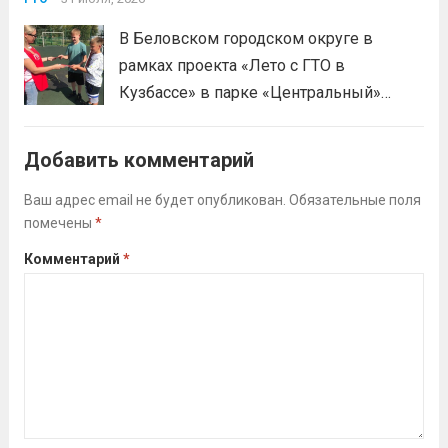
физической подготовки, а настоящим
В Беловском городском округе в
праздником спорта.Поддерживая друг
рамках проекта «Лето с ГТО в
друга, юноши и девушки показывают
Кузбассе» в парке «Центральный»
отличные результаты, подтверждая,...
работала летняя площадка
Читать дальше
Всероссийского физкультурно-
Добавить комментарий
спортивного комплекса «Готов к труду
и обороне» (ГТО)!Все желающие
Ваш адрес email не будет опубликован.
Обязательные поля
помечены
*
проверили свои возможности в
выполнении нормативов ВФСК ГТО️⁣⁣⠀Те,
Комментарий
*
кто показал результаты, близкие...
Читать дальше