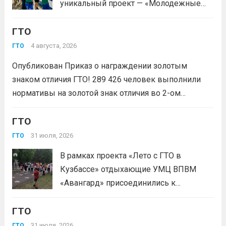
уникальный проект — «Молодежные
инновационными надувными
народные игры ГТО», который стал
модулями: мастер‑классы по...
Читать
ГТО
победителем Всероссийского конкурса
дальше
молодежных проектов среди
4 августа, 2026
ГТО
физических лиц «Росмолодёжь.Гранты
Опубликован Приказ о награждении золотым
1сезон»! Проект направлен на
знаком отличия ГТО! 289 426 человек выполнили
популяризацию Всероссийского
нормативы на золотой знак отличия во 2-ом
физкультурно-спортивного комплекса
квартале 2026 года! Всего с начала года более 1,7
«Готов к труду и...
Читать дальше
млн человек по всей стране проверили свои силы в
ГТО
испытаниях ГТО. Приказ...
Читать дальше
31 июля, 2026
ГТО
В рамках проекта «Лето с ГТО в
Кузбассе» отдыхающие УМЦ ВПВМ
«Авангард» присоединились к
спортивному движению! Выполнение
ГТО
нормативов стала для отдыхающих
«Авангарда» не просто проверкой
31 июля, 2026
ГТО