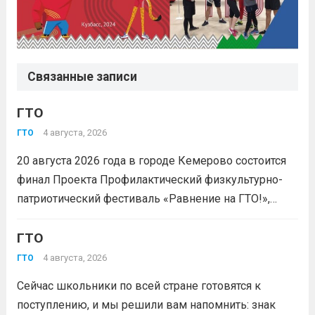
Связанные записи
ГТО
4 августа, 2026
ГТО
20 августа 2026 года в городе Кемерово состоится
финал Проекта Профилактический физкультурно-
патриотический фестиваль «Равнение на ГТО!»,
победителя грантового конкурса «Движение
Первых-2026».В мероприятии примут участие
ГТО
победители муниципального этапа проектной
4 августа, 2026
ГТО
активности из 31 муниципального образования
Сейчас школьники по всей стране готовятся к
Кузбасса.Состав команды 6 человек, 3 участника
поступлению, и мы решили вам напомнить: знак
из...
Читать дальше