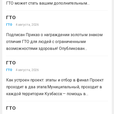
ГТО может стать вашим дополнительным
преимуществом при подаче документов в вуз!
Многие университеты начисляют абитуриентам
ГТО
баллы за индивидуальные достижения — и знак
4 августа, 2026
ГТО
отличия комплекса «Готов к труду и...
Читать дальше
Подписан Приказ о награждении золотым знаком
отличия ГТО для людей с ограниченными
возможностями здоровья! Опубликован
официальный приказ Министерства спорта
Российской Федерации № 229 НГ от 22 июля 2026
ГТО
года. Документ утверждает список граждан,
4 августа, 2026
ГТО
удостоенных золотого знака отличия
Как устроен проект: этапы и отбор в финал Проект
Всероссийского физкультурно-спортивного
проходит в два этапа:Муниципальный, проходит в
комплекса...
Читать дальше
каждой территории Кузбасса:— помощь в
регистрации участников на сайте GTO.ru;— мастер-
класс по правильной технике выполнения
ГТО