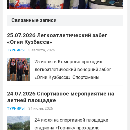
Связанные записи
25.07.2026 Легкоатлетический забег
«Огни Кузбасса»
3 августа, 2026
ТУРНИРЫ
25 июля в Кемерово проходил
легкоатлетический вечерний забег
«Огни Кузбасса». Спортсмены
Спортивной школы имени Макарова
24.07.2026 Спортивное мероприятие на
приняли участие в забеге и заняли
летней площадке
следующие призовые места:1 место —
Шабалин Максим, Щербунова Милана,
31 июля, 2026
ТУРНИРЫ
Веселкина Ольга2 место — Романов
24 июля на спортивной площадке
Всеволод3 место — Табакова
стадиона «Горняк» проходило