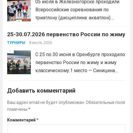
05 июля в Железногорске проходили
Всероссийские соревнования по
триатлону (дисциплина: акватлон).
Воспитанник Спортивной школы имени
25-30.07.2026 первенство России по жиму
Макарова, Серов Станислав, занял 1
место. Подготовила спортсмена тренер-
8 июля, 2026
ТУРНИРЫ
преподаватель Веселкина Ольга
С 25 по 30 июня в Оренбурге проходило
Викторовна.
Читать дальше
первенство России по жиму и жиму
классическому.1 место — Синицина
Анастасия, Андрюкова Анита (тренер
Алсуфьев Ю.В.)3 место — Зайцев Иван
Добавить комментарий
(тренер Задорина Я.С.)
Читать дальше
Ваш адрес email не будет опубликован.
Обязательные поля
помечены
*
Комментарий
*