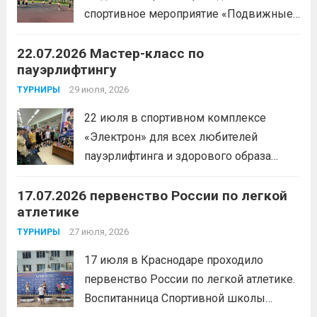
Александра
Читать дальше
спортивное мероприятие «Подвижные
игры» среди спортсменов отделения
22.07.2026 Мастер-класс по
«хоккей».
Читать дальше
пауэрлифтингу
29 июля, 2026
ТУРНИРЫ
22 июля в спортивном комплексе
«Электрон» для всех любителей
пауэрлифтинга и здорового образа
жизни прошел открытый мастер-класс
17.07.2026 первенство России по легкой
с Анитой Андрюковой — мастером
атлетике
спорта по пауэрлифтингу, двукратной
победительницей первенства
27 июля, 2026
ТУРНИРЫ
России.Пауэрлифтинг часто
17 июля в Краснодаре проходило
воспринимается как спорт для
первенство России по легкой атлетике.
избранных, требующий исключительно
Воспитанница Спортивной школы
физической мощи. Однако...
Читать