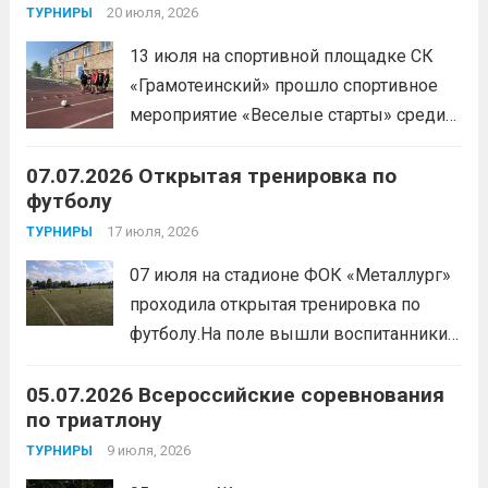
скоростные качества, силовую выносливость и
20 июля, 2026
ТУРНИРЫ
координацию.
Читать дальше
13 июля на спортивной площадке СК
«Грамотеинский» прошло спортивное
мероприятие «Веселые старты» среди
спортсменов отделения «хоккей с
07.07.2026 Открытая тренировка по
шайбой».Несмотря на
футболу
соревновательный характер
мероприятия, главной целью
17 июля, 2026
ТУРНИРЫ
организаторы ставили сплочение
07 июля на стадионе ФОК «Металлург»
коллектива и пропаганду здорового
проходила открытая тренировка по
образа жизни. По итогам прохождения
футболу.На поле вышли воспитанники
всех этапов участники
спортивной школы и любители футбола.
продемонстрировали...
Читать дальше
05.07.2026 Всероссийские соревнования
Участники отработали технику владения
по триатлону
мячом и сыграли несколько коротких
товарищеских матчей.
9 июля, 2026
Читать дальше
ТУРНИРЫ