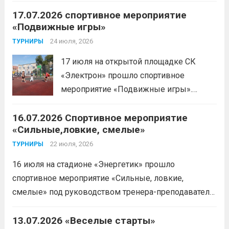
имени Макарова, Шинкина Елизавета,
дальше
17.07.2026 спортивное мероприятие
заняла 1 место на дистанции 3000 м. с
«Подвижные игры»
результатом 10.01,78. Подготовил
спортсменку тренер-преподаватель
24 июля, 2026
ТУРНИРЫ
Леготин Анатолий Николаевич.
Читать
17 июля на открытой площадке СК
дальше
«Электрон» прошло спортивное
мероприятие «Подвижные игры».
Читать дальше
16.07.2026 Спортивное мероприятие
«Сильные,ловкие, смелые»
22 июля, 2026
ТУРНИРЫ
16 июля на стадионе «Энергетик» прошло
спортивное мероприятие «Сильные, ловкие,
смелые» под руководством тренера-преподавателя
отделения «лыжные гонки»Васильева Егора
Сергеевича. Участники продемонстрировали
13.07.2026 «Веселые старты»