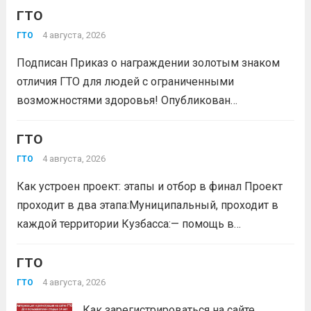
Многие университеты начисляют абитуриентам
ГТО
баллы за индивидуальные достижения — и знак
4 августа, 2026
ГТО
отличия комплекса «Готов к труду и...
Читать дальше
Подписан Приказ о награждении золотым знаком
отличия ГТО для людей с ограниченными
возможностями здоровья! Опубликован
официальный приказ Министерства спорта
Российской Федерации № 229 НГ от 22 июля 2026
ГТО
года. Документ утверждает список граждан,
4 августа, 2026
ГТО
удостоенных золотого знака отличия
Как устроен проект: этапы и отбор в финал Проект
Всероссийского физкультурно-спортивного
проходит в два этапа:Муниципальный, проходит в
комплекса...
Читать дальше
каждой территории Кузбасса:— помощь в
регистрации участников на сайте GTO.ru;— мастер-
класс по правильной технике выполнения
ГТО
нормативов комплекса ГТО;— тренировочные
4 августа, 2026
ГТО
мероприятия;— прием нормативов на знаки отличия...
Как зарегистрироваться на сайте