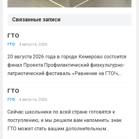
Связанные записи
ГТО
4 августа, 2026
ГТО
20 августа 2026 года в городе Кемерово состоится
финал Проекта Профилактический физкультурно-
патриотический фестиваль «Равнение на ГТО!»,
победителя грантового конкурса «Движение
Первых-2026».В мероприятии примут участие
ГТО
победители муниципального этапа проектной
4 августа, 2026
ГТО
активности из 31 муниципального образования
Сейчас школьники по всей стране готовятся к
Кузбасса.Состав команды 6 человек, 3 участника
поступлению, и мы решили вам напомнить: знак
из...
Читать дальше
ГТО может стать вашим дополнительным
преимуществом при подаче документов в вуз!