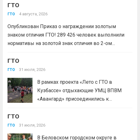
ГТО
победителем Всероссийского конкурса
дальше
молодежных проектов среди
4 августа, 2026
ГТО
физических лиц «Росмолодёжь.Гранты
Опубликован Приказ о награждении золотым
1сезон»! Проект направлен на
знаком отличия ГТО! 289 426 человек выполнили
популяризацию Всероссийского
нормативы на золотой знак отличия во 2-ом
физкультурно-спортивного комплекса
квартале 2026 года! Всего с начала года более 1,7
«Готов к труду и...
Читать дальше
млн человек по всей стране проверили свои силы в
ГТО
испытаниях ГТО. Приказ...
Читать дальше
31 июля, 2026
ГТО
В рамках проекта «Лето с ГТО в
Кузбассе» отдыхающие УМЦ ВПВМ
«Авангард» присоединились к
спортивному движению! Выполнение
ГТО
нормативов стала для отдыхающих
«Авангарда» не просто проверкой
31 июля, 2026
ГТО
физической подготовки, а настоящим
В Беловском городском округе в