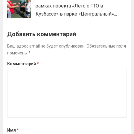
праздником спорта.Поддерживая друг
рамках проекта «Лето с ГТО в
друга, юноши и девушки показывают
Кузбассе» в парке «Центральный»
отличные результаты, подтверждая,...
работала летняя площадка
Читать дальше
Всероссийского физкультурно-
Добавить комментарий
спортивного комплекса «Готов к труду
и обороне» (ГТО)!Все желающие
Ваш адрес email не будет опубликован.
Обязательные поля
помечены
*
проверили свои возможности в
выполнении нормативов ВФСК ГТО️⁣⁣⠀Те,
Комментарий
*
кто показал результаты, близкие...
Читать дальше
Имя
*