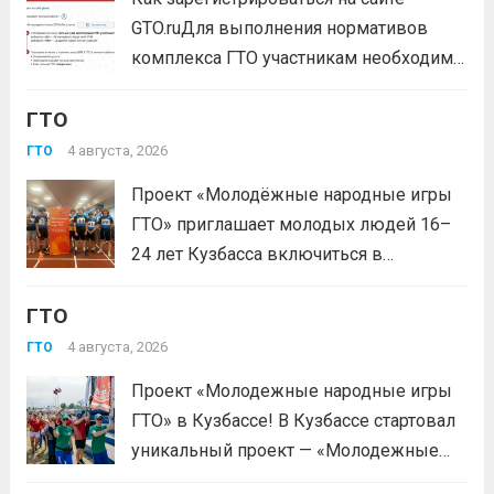
Читать дальше
GTO.ruДля выполнения нормативов
комплекса ГТО участникам необходимо
зарегистрироваться на сайте GTO.ru с
ГТО
подтверждением через Госуслуги.
выбери своё муниципальное
4 августа, 2026
ГТО
тестирование, подтверди запись и
Проект «Молодёжные народные игры
приходи на площадку. Возьми
ГТО» приглашает молодых людей 16–
документ, удостоверяющий личность,
24 лет Кузбасса включиться в
удобную спортивную форму и воду. На
системную физкультурную
каждой...
Читать дальше
ГТО
деятельность через серию
муниципальных и регионального
4 августа, 2026
ГТО
мероприятий. Это формат, где
Проект «Молодежные народные игры
нормативы комплекса ГТО сочетаются
ГТО» в Кузбассе! В Кузбассе стартовал
с народными играми, силовыми шоу и
уникальный проект — «Молодежные
инновационными надувными
народные игры ГТО», который стал
модулями: мастер‑классы по...
Читать