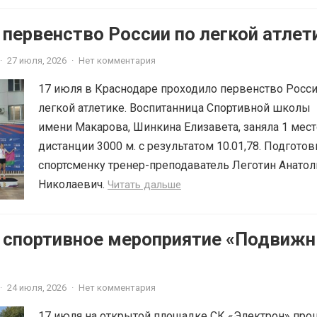
 первенство России по легкой атлет
·
27 июля, 2026
·
Нет комментария
17 июля в Краснодаре проходило первенство Росси
легкой атлетике. Воспитанница Спортивной школы
имени Макарова, Шинкина Елизавета, заняла 1 мест
дистанции 3000 м. с результатом 10.01,78. Подготов
спортсменку тренер-преподаватель Леготин Анатол
Николаевич.
Читать дальше
6 спортивное мероприятие «Подвиж
·
24 июля, 2026
·
Нет комментария
17 июля на открытой площадке СК «Электрон» про