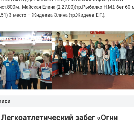
дист.800м.: Майская Елена (2.27.00)(тр.Рыбалко Н.М.); бег 60 
9,51) 3 место – Жидеева Элина (тр.Жидеев Е.Г.);
писи
 Легкоатлетический забег «Огни