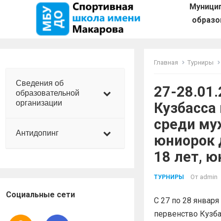
Муници
образо
Главная
Турниры
Сведения об
27-28.01
образовательной
организации
Кузбасса
среди му
Антидопинг
юниорок 
18 лет, ю
От
admin
ТУРНИРЫ
Социальные сети
С 27 по 28 январ
первенство Кузба