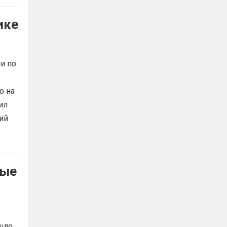
ике
и по
о на
ил
ий
ные
шло