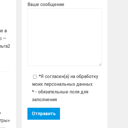
Ваше сообщение
е в
о —
льга2
*Я согласен(а) на
обработку
моих персональных данных
* - обязательные поля для
заполнения
»
гры»