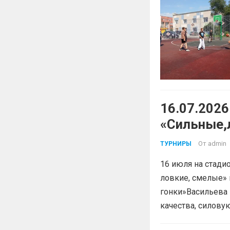
16.07.202
«Сильные,
От
admin
ТУРНИРЫ
16 июля на стади
ловкие, смелые»
гонки»Васильева 
качества, силов