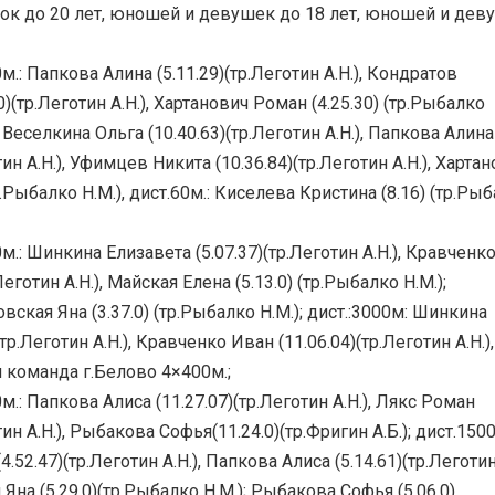
к до 20 лет, юношей и девушек до 18 лет, юношей и дев
м.: Папкова Алина (5.11.29)(тр.Леготин А.Н.), Кондратов
0)(тр.Леготин А.Н.), Хартанович Роман (4.25.30) (тр.Рыбалко
: Веселкина Ольга (10.40.63)(тр.Леготин А.Н.), Папкова Алина
тин А.Н.), Уфимцев Никита (10.36.84)(тр.Леготин А.Н.), Харта
р.Рыбалко Н.М.), дист.60м.: Киселева Кристина (8.16) (тр.Ры
0м.: Шинкина Елизавета (5.07.37)(тр.Леготин А.Н.), Кравченк
Леготин А.Н.), Майская Елена (5.13.0) (тр.Рыбалко Н.М.);
овская Яна (3.37.0) (тр.Рыбалко Н.М.); дист.:3000м: Шинкина
тр.Леготин А.Н.), Кравченко Иван (11.06.04)(тр.Леготин А.Н.),
 команда г.Белово 4×400м.;
м.: Папкова Алиса (11.27.07)(тр.Леготин А.Н.), Лякс Роман
тин А.Н.), Рыбакова Софья(11.24.0)(тр.Фригин А.Б.); дист.1500
.52.47)(тр.Леготин А.Н.), Папкова Алиса (5.14.61)(тр.Леготи
 Яна (5.29.0)(тр.Рыбалко Н.М.); Рыбакова Софья (5.06.0)