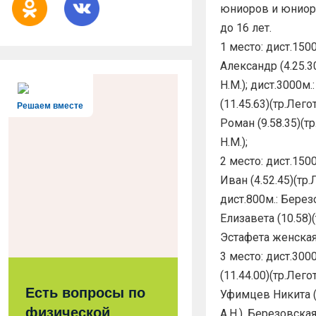
юниоров и юниоро
до 16 лет.
1 место: дист.1500
Александр (4.25.3
Н.М.); дист.3000м.
(11.45.63)(тр.Лего
Решаем вместе
Роман (9.58.35)(т
Н.М.);
2 место: дист.150
Иван (4.52.45)(тр.
дист.800м.: Берез
Елизавета (10.58)(
Эстафета женская
3 место: дист.3000
(11.44.00)(тр.Лего
Есть вопросы по
Уфимцев Никита (4
физической
А.Н.), Березовская