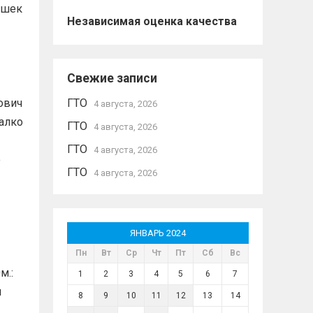
ушек
Независимая оценка качества
Свежие записи
нович
ГТО
4 августа, 2026
балко
ГТО
4 августа, 2026
ГТО
4 августа, 2026
о
ГТО
4 августа, 2026
ЯНВАРЬ 2024
Пн
Вт
Ср
Чт
Пт
Сб
Вс
м.:
1
2
3
4
5
6
7
н
8
9
10
11
12
13
14