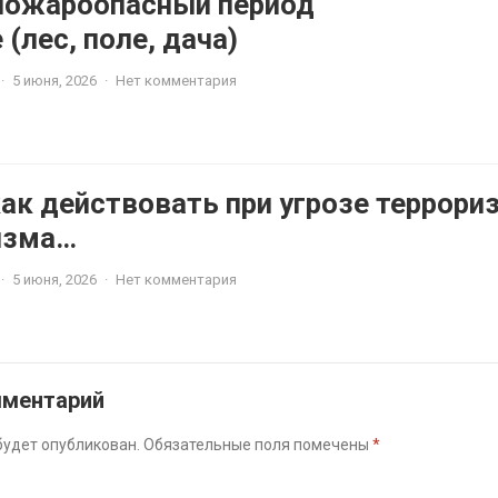
Пожароопасный период
 (лес, поле, дача)
·
5 июня, 2026
·
Нет комментария
ак действовать при угрозе террори
изма
 (профилактика)
·
5 июня, 2026
·
Нет комментария
мментарий
будет опубликован.
Обязательные поля помечены
*