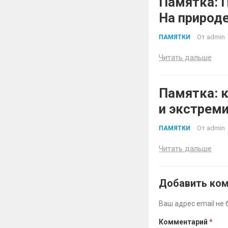
Памятка: 
На природе
От
admin
ПАМЯТКИ
Читать дальше
Памятка: к
и экстрем
До угрозы
От
admin
ПАМЯТКИ
Читать дальше
Добавить ко
Ваш адрес email не 
Комментарий
*