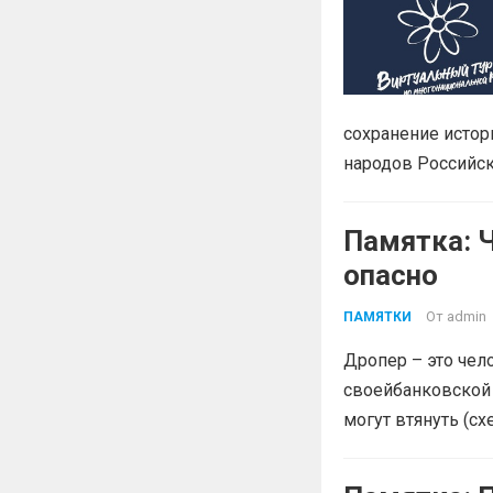
сохранение истор
народов Российс
Памятка: Ч
опасно
От
admin
ПАМЯТКИ
Дропер – это чел
своейбанковской 
могут втянуть (с