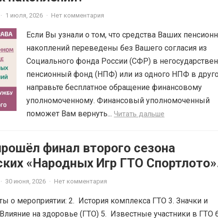
·
1 июля, 2026
·
Нет комментария
Если Вы узнали о том, что средства Ваших пенсион
накоплений переведены без Вашего согласия из
Социального фонда России (СФР) в негосударстве
пенсионный фонд (НПФ) или из одного НПФ в друго
направьте бесплатное обращение финансовому
уполномоченному. Финансовый уполномоченный
поможет Вам вернуть...
Читать дальше
прошёл финал второго сезона
ских «Народных Игр ГТО Спортлото»
·
30 июня, 2026
·
Нет комментария
ты о мероприятии: 2. История комплекса ГТО 3. Значки и
Влияние на здоровье (ГТО) 5. Известные участники в ГТО 6