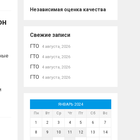
Независимая оценка качества
он
Свежие записи
ГТО
4 августа, 2026
ные
ГТО
4 августа, 2026
ГТО
4 августа, 2026
ГТО
4 августа, 2026
и
ЯНВАРЬ 2024
Пн
Вт
Ср
Чт
Пт
Сб
Вс
1
2
3
4
5
6
7
8
9
10
11
12
13
14