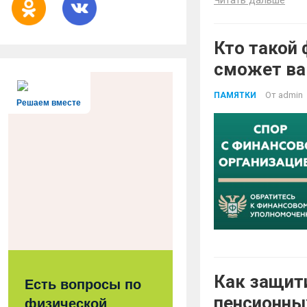
Кто такой
сможет ва
От
admin
ПАМЯТКИ
Решаем вместе
Как защит
Есть вопросы по
пенсионны
физической