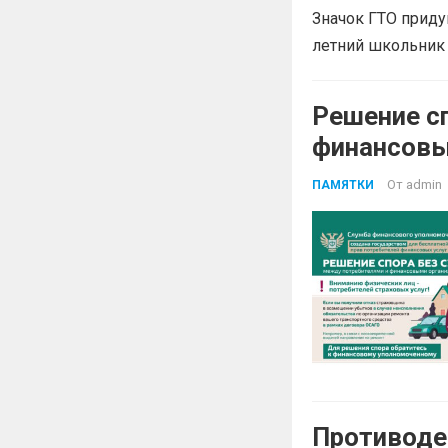
Значок ГТО приду
летний школьник 
Решение с
финансовы
От
admin
ПАМЯТКИ
Противоде