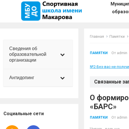
Муници
образо
Главная
Памятки
Сведения об
От
admin
ПАМЯТКИ
образовательной
организации
№2-Без-вас-не-получи
Антидопинг
Связанные за
О формиро
«БАРС»
Социальные сети
От
admin
ПАМЯТКИ
Читать дальше