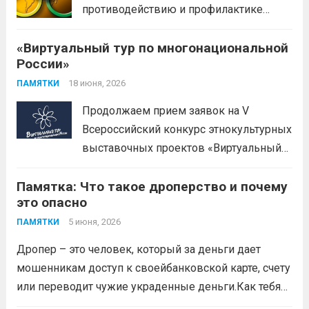
противодействию и профилактике
иностранного влияния
«Виртуальный тур по многонациональной
(манипулирования спортивными
России»
соревнованиями) в спортивной сфере.
Эти меры включают законодательные,
18 июня, 2026
ПАМЯТКИ
организационные меры и
Продолжаем прием заявок на V
информационную политику. Цель —
Всероссийский конкурс этнокультурных
предотвратить противоправное
выставочных проектов «Виртуальный
влияние на результаты официальных
тур по многонациональной России».
спортивных...
Читать дальше
Памятка: Что такое дроперство и почему
Заявки принимаются до 20 сентября
это опасно
2026 года. Конкурс направлен на
популяризацию народной культуры,
5 июня, 2026
ПАМЯТКИ
сохранение историко-культурного
Дропер – это человек, который за деньги дает
наследия и этнокультурного
мошенникам доступ к своейбанковской карте, счету
многообразия народов Российской
или переводит чужие украденные деньги.Как тебя
Федерации с использованием
могут втянуть (схемы вербовки)
Читать дальше