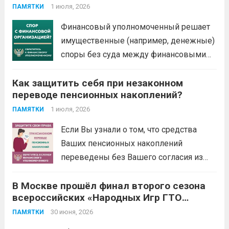
1 июля, 2026
ПАМЯТКИ
Финансовый уполномоченный решает
имущественные (например, денежные)
споры без суда между финансовыми
организациями и их клиентами –
Как защитить себя при незаконном
физическими лицами. Это
переводе пенсионных накоплений?
обязательный порядок решения споров
по закону. Не нужно терять время и
1 июля, 2026
ПАМЯТКИ
деньги на экспертизы и юристов. Вся
Если Вы узнали о том, что средства
процедура бесплатная: от приема...
Ваших пенсионных накоплений
Читать дальше
переведены без Вашего согласия из
Социального фонда России (СФР) в
В Москве прошёл финал второго сезона
негосударственный пенсионный фонд
всероссийских «Народных Игр ГТО
(НПФ) или из одного НПФ в другой,
Спортлото»
.
направьте бесплатное обращение
30 июня, 2026
ПАМЯТКИ
финансовому уполномоченному.