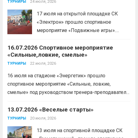
спортсменку тренер-преподаватель
24 июля, 2026
ТУРНИРЫ
Леготин Анатолий Николаевич.
Читать
17 июля на открытой площадке СК
дальше
«Электрон» прошло спортивное
мероприятие «Подвижные игры».
Читать дальше
16.07.2026 Спортивное мероприятие
«Сильные,ловкие, смелые»
22 июля, 2026
ТУРНИРЫ
16 июля на стадионе «Энергетик» прошло
спортивное мероприятие «Сильные, ловкие,
смелые» под руководством тренера-преподавателя
отделения «лыжные гонки»Васильева Егора
Сергеевича. Участники продемонстрировали
13.07.2026 «Веселые старты»
скоростные качества, силовую выносливость и
20 июля, 2026
ТУРНИРЫ
координацию.
Читать дальше
13 июля на спортивной площадке СК