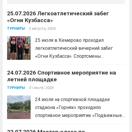
25.07.2026 Легкоатлетический забег
«Огни Кузбасса»
3 августа, 2026
ТУРНИРЫ
25 июля в Кемерово проходил
легкоатлетический вечерний забег
«Огни Кузбасса». Спортсмены
Спортивной школы имени Макарова
24.07.2026 Спортивное мероприятие на
приняли участие в забеге и заняли
летней площадке
следующие призовые места:1 место —
Шабалин Максим, Щербунова Милана,
31 июля, 2026
ТУРНИРЫ
Веселкина Ольга2 место — Романов
24 июля на спортивной площадке
Всеволод3 место — Табакова
стадиона «Горняк» проходило
Александра
Читать дальше
спортивное мероприятие «Подвижные
игры» среди спортсменов отделения
22.07.2026 Мастер-класс по
«хоккей».
Читать дальше