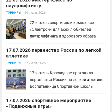
пауэрлифтингу
29 июля, 2026
ТУРНИРЫ
22 июля в спортивном комплексе
«Электрон» для всех любителей
пауэрлифтинга и здорового образа
жизни прошел открытый мастер-класс
17.07.2026 первенство России по легкой
с Анитой Андрюковой — мастером
атлетике
спорта по пауэрлифтингу, двукратной
победительницей первенства
27 июля, 2026
ТУРНИРЫ
России.Пауэрлифтинг часто
17 июля в Краснодаре проходило
воспринимается как спорт для
первенство России по легкой атлетике.
избранных, требующий исключительно
Воспитанница Спортивной школы
физической мощи. Однако...
Читать
имени Макарова, Шинкина Елизавета,
дальше
17.07.2026 спортивное мероприятие
заняла 1 место на дистанции 3000 м. с
«Подвижные игры»
результатом 10.01,78. Подготовил