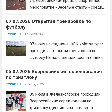
«Грамотеинский» прошло спортивное
мероприятие «Веселые старты» среди
спортсменов отделения «хоккей с
07.07.2026 Открытая тренировка по
шайбой».Несмотря на
футболу
соревновательный характер
мероприятия, главной целью
17 июля, 2026
ТУРНИРЫ
организаторы ставили сплочение
07 июля на стадионе ФОК «Металлург»
коллектива и пропаганду здорового
проходила открытая тренировка по
образа жизни. По итогам прохождения
футболу.На поле вышли воспитанники
всех этапов участники
спортивной школы и любители футбола.
продемонстрировали...
Читать дальше
05.07.2026 Всероссийские соревнования
Участники отработали технику владения
по триатлону
мячом и сыграли несколько коротких
товарищеских матчей.
9 июля, 2026
Читать дальше
ТУРНИРЫ
05 июля в Железногорске проходили
Всероссийские соревнования по
триатлону (дисциплина: акватлон).