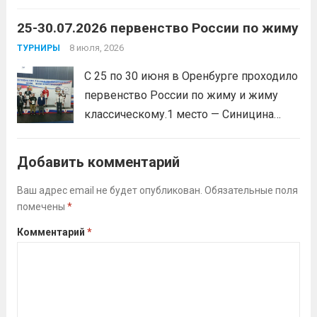
Воспитанник Спортивной школы имени
25-30.07.2026 первенство России по жиму
Макарова, Серов Станислав, занял 1
место. Подготовила спортсмена тренер-
8 июля, 2026
ТУРНИРЫ
преподаватель Веселкина Ольга
С 25 по 30 июня в Оренбурге проходило
Викторовна.
Читать дальше
первенство России по жиму и жиму
классическому.1 место — Синицина
Анастасия, Андрюкова Анита (тренер
Алсуфьев Ю.В.)3 место — Зайцев Иван
Добавить комментарий
(тренер Задорина Я.С.)
Читать дальше
Ваш адрес email не будет опубликован.
Обязательные поля
помечены
*
Комментарий
*