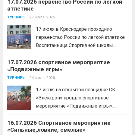
17.07.2026 первенство России по легкой
с Анитой Андрюковой — мастером
атлетике
спорта по пауэрлифтингу, двукратной
победительницей первенства
27 июля, 2026
ТУРНИРЫ
России.Пауэрлифтинг часто
17 июля в Краснодаре проходило
воспринимается как спорт для
первенство России по легкой атлетике.
избранных, требующий исключительно
Воспитанница Спортивной школы
физической мощи. Однако...
Читать
имени Макарова, Шинкина Елизавета,
дальше
17.07.2026 спортивное мероприятие
заняла 1 место на дистанции 3000 м. с
«Подвижные игры»
результатом 10.01,78. Подготовил
спортсменку тренер-преподаватель
24 июля, 2026
ТУРНИРЫ
Леготин Анатолий Николаевич.
Читать
17 июля на открытой площадке СК
дальше
«Электрон» прошло спортивное
мероприятие «Подвижные игры».
Читать дальше
16.07.2026 Спортивное мероприятие
«Сильные,ловкие, смелые»