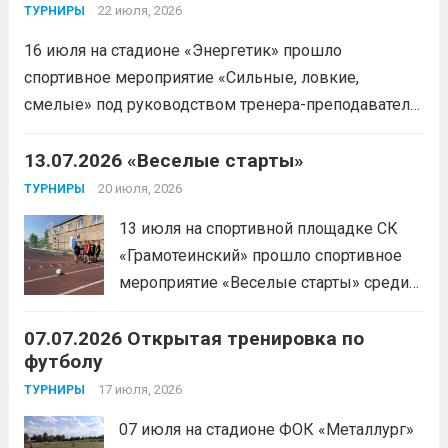
22 июля, 2026
ТУРНИРЫ
16 июля на стадионе «Энергетик» прошло
спортивное мероприятие «Сильные, ловкие,
смелые» под руководством тренера-преподавателя
отделения «лыжные гонки»Васильева Егора
Сергеевича. Участники продемонстрировали
13.07.2026 «Веселые старты»
скоростные качества, силовую выносливость и
20 июля, 2026
ТУРНИРЫ
координацию.
Читать дальше
13 июля на спортивной площадке СК
«Грамотеинский» прошло спортивное
мероприятие «Веселые старты» среди
спортсменов отделения «хоккей с
07.07.2026 Открытая тренировка по
шайбой».Несмотря на
футболу
соревновательный характер
мероприятия, главной целью
17 июля, 2026
ТУРНИРЫ
организаторы ставили сплочение
07 июля на стадионе ФОК «Металлург»
коллектива и пропаганду здорового