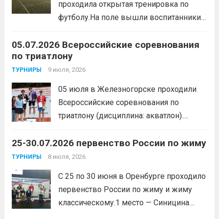
проходила открытая тренировка по
образа жизни. По итогам прохождения
футболу.На поле вышли воспитанники
всех этапов участники
спортивной школы и любители футбола.
продемонстрировали...
Читать дальше
05.07.2026 Всероссийские соревнования
Участники отработали технику владения
по триатлону
мячом и сыграли несколько коротких
товарищеских матчей.
9 июля, 2026
Читать дальше
ТУРНИРЫ
05 июля в Железногорске проходили
Всероссийские соревнования по
триатлону (дисциплина: акватлон).
Воспитанник Спортивной школы имени
25-30.07.2026 первенство России по жиму
Макарова, Серов Станислав, занял 1
место. Подготовила спортсмена тренер-
8 июля, 2026
ТУРНИРЫ
преподаватель Веселкина Ольга
С 25 по 30 июня в Оренбурге проходило
Викторовна.
Читать дальше
первенство России по жиму и жиму
классическому.1 место — Синицина
Анастасия, Андрюкова Анита (тренер