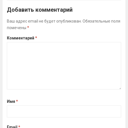
Алсуфьев Ю.В.)3 место — Зайцев Иван
Добавить комментарий
(тренер Задорина Я.С.)
Читать дальше
Ваш адрес email не будет опубликован.
Обязательные поля
помечены
*
Комментарий
*
Имя
*
Email
*