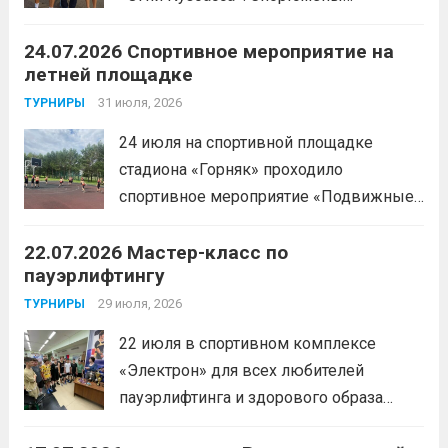
Спортивной школы имени Макарова
24.07.2026 Спортивное мероприятие на
приняли участие в забеге и заняли
летней площадке
следующие призовые места:1 место —
Шабалин Максим, Щербунова Милана,
31 июля, 2026
ТУРНИРЫ
Веселкина Ольга2 место — Романов
24 июля на спортивной площадке
Всеволод3 место — Табакова
стадиона «Горняк» проходило
Александра
Читать дальше
спортивное мероприятие «Подвижные
игры» среди спортсменов отделения
22.07.2026 Мастер-класс по
«хоккей».
Читать дальше
пауэрлифтингу
29 июля, 2026
ТУРНИРЫ
22 июля в спортивном комплексе
«Электрон» для всех любителей
пауэрлифтинга и здорового образа
жизни прошел открытый мастер-класс