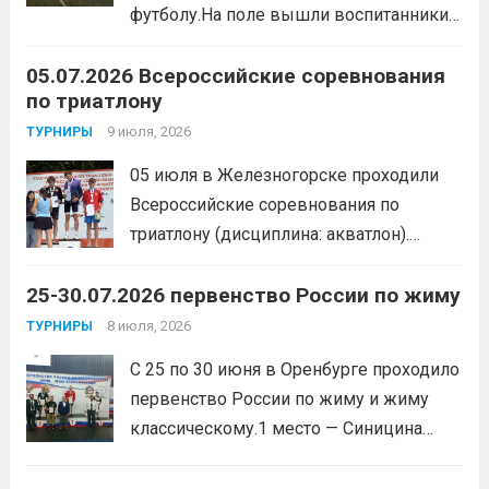
образа жизни. По итогам прохождения
футболу.На поле вышли воспитанники
всех этапов участники
спортивной школы и любители футбола.
продемонстрировали...
Читать дальше
05.07.2026 Всероссийские соревнования
Участники отработали технику владения
по триатлону
мячом и сыграли несколько коротких
товарищеских матчей.
9 июля, 2026
Читать дальше
ТУРНИРЫ
05 июля в Железногорске проходили
Всероссийские соревнования по
триатлону (дисциплина: акватлон).
Воспитанник Спортивной школы имени
25-30.07.2026 первенство России по жиму
Макарова, Серов Станислав, занял 1
место. Подготовила спортсмена тренер-
8 июля, 2026
ТУРНИРЫ
преподаватель Веселкина Ольга
С 25 по 30 июня в Оренбурге проходило
Викторовна.
Читать дальше
первенство России по жиму и жиму
классическому.1 место — Синицина
Анастасия, Андрюкова Анита (тренер
Алсуфьев Ю.В.)3 место — Зайцев Иван