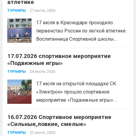
атлетике
спорта по пауэрлифтингу, двукратной
победительницей первенства
27 июля, 2026
ТУРНИРЫ
России.Пауэрлифтинг часто
17 июля в Краснодаре проходило
воспринимается как спорт для
первенство России по легкой атлетике.
избранных, требующий исключительно
Воспитанница Спортивной школы
физической мощи. Однако...
Читать
имени Макарова, Шинкина Елизавета,
дальше
17.07.2026 спортивное мероприятие
заняла 1 место на дистанции 3000 м. с
«Подвижные игры»
результатом 10.01,78. Подготовил
спортсменку тренер-преподаватель
24 июля, 2026
ТУРНИРЫ
Леготин Анатолий Николаевич.
Читать
17 июля на открытой площадке СК
дальше
«Электрон» прошло спортивное
мероприятие «Подвижные игры».
Читать дальше
16.07.2026 Спортивное мероприятие
«Сильные,ловкие, смелые»
22 июля, 2026
ТУРНИРЫ