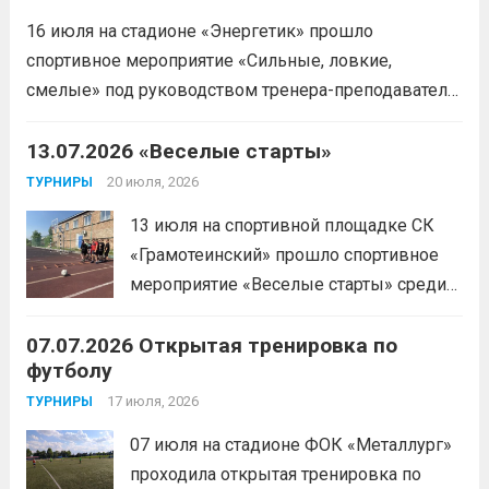
16 июля на стадионе «Энергетик» прошло
спортивное мероприятие «Сильные, ловкие,
смелые» под руководством тренера-преподавателя
отделения «лыжные гонки»Васильева Егора
Сергеевича. Участники продемонстрировали
13.07.2026 «Веселые старты»
скоростные качества, силовую выносливость и
20 июля, 2026
ТУРНИРЫ
координацию.
Читать дальше
13 июля на спортивной площадке СК
«Грамотеинский» прошло спортивное
мероприятие «Веселые старты» среди
спортсменов отделения «хоккей с
07.07.2026 Открытая тренировка по
шайбой».Несмотря на
футболу
соревновательный характер
мероприятия, главной целью
17 июля, 2026
ТУРНИРЫ
организаторы ставили сплочение
07 июля на стадионе ФОК «Металлург»
коллектива и пропаганду здорового
проходила открытая тренировка по