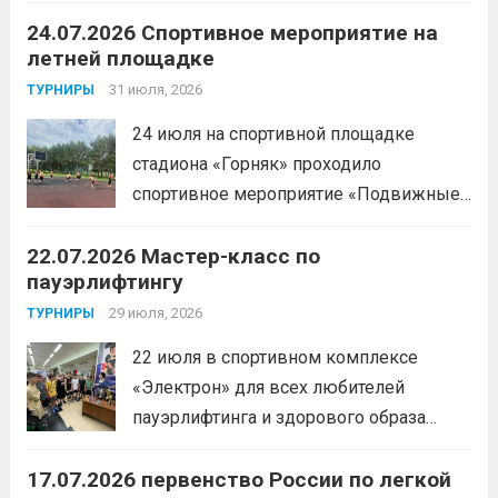
Спортивной школы имени Макарова
24.07.2026 Спортивное мероприятие на
приняли участие в забеге и заняли
летней площадке
следующие призовые места:1 место —
Шабалин Максим, Щербунова Милана,
31 июля, 2026
ТУРНИРЫ
Веселкина Ольга2 место — Романов
24 июля на спортивной площадке
Всеволод3 место — Табакова
стадиона «Горняк» проходило
Александра
Читать дальше
спортивное мероприятие «Подвижные
игры» среди спортсменов отделения
22.07.2026 Мастер-класс по
«хоккей».
Читать дальше
пауэрлифтингу
29 июля, 2026
ТУРНИРЫ
22 июля в спортивном комплексе
«Электрон» для всех любителей
пауэрлифтинга и здорового образа
жизни прошел открытый мастер-класс
17.07.2026 первенство России по легкой
с Анитой Андрюковой — мастером